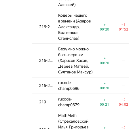
Алексей)
Алексей)
Алексей)
Кодеры нашего
Кодеры нашего
Кодеры нашего
времени (Азаров
времени (Азаров
времени (Азаров
+
+
+
−1
−1
−1
216-218
216-218
216-218
Александр,
Александр,
Александр,
00:20
00:20
00:20
01:52
01:52
01:52
Болтенков
Болтенков
Болтенков
Станислав)
Станислав)
Станислав)
Безумно можно
Безумно можно
Безумно можно
быть первым
быть первым
быть первым
+
+
+
216-218
216-218
216-218
(Харисов Хасан,
(Харисов Хасан,
(Харисов Хасан,
—
—
—
00:20
00:20
00:20
Дереев Матвей,
Дереев Матвей,
Дереев Матвей,
Султанов Мансур)
Султанов Мансур)
Султанов Мансур)
rucode-
rucode-
rucode-
+
+
+
216-218
216-218
216-218
—
—
—
champ0696
champ0696
champ0696
00:20
00:20
00:20
rucode-
rucode-
rucode-
+
+
+
−2
−2
−2
219
219
219
champ0679
champ0679
champ0679
00:21
00:21
00:21
04:02
04:02
04:02
MathMeth
MathMeth
MathMeth
(Стрекаловский
(Стрекаловский
(Стрекаловский
Илья, Григорьев
Илья, Григорьев
Илья, Григорьев
+
+
+
−2
−2
−2