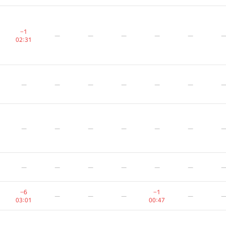
−1
−1
−1
—
—
—
—
—
—
—
—
—
—
—
—
—
—
—
02:31
02:31
02:31
—
—
—
—
—
—
—
—
—
—
—
—
—
—
—
—
—
—
—
—
—
—
—
—
—
—
—
—
—
—
—
—
—
—
—
—
—
—
—
—
—
—
—
—
—
—
—
—
—
—
—
—
—
—
−6
−6
−6
−1
−1
−1
—
—
—
—
—
—
—
—
—
—
—
—
03:01
03:01
03:01
00:47
00:47
00:47