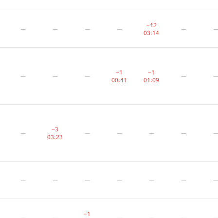
−12
−12
−12
—
—
—
—
—
—
—
—
—
—
—
—
—
—
—
03:14
03:14
03:14
−1
−1
−1
−1
−1
−1
—
—
—
—
—
—
—
—
—
—
—
—
00:41
00:41
00:41
01:09
01:09
01:09
−3
−3
−3
—
—
—
—
—
—
—
—
—
—
—
—
—
—
—
03:23
03:23
03:23
—
—
—
—
—
—
—
—
—
—
—
—
—
—
—
—
—
—
−1
−1
−1