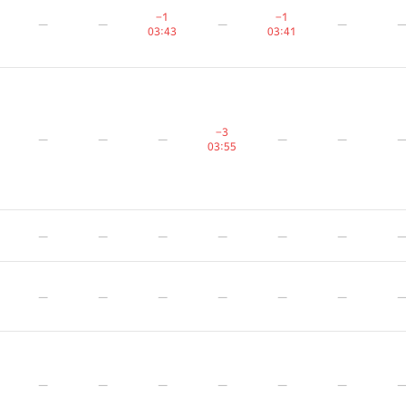
−1
−1
−1
−1
−1
−1
—
—
—
—
—
—
—
—
—
—
—
—
03:43
03:43
03:43
03:41
03:41
03:41
−3
−3
−3
—
—
—
—
—
—
—
—
—
—
—
—
—
—
—
03:55
03:55
03:55
—
—
—
—
—
—
—
—
—
—
—
—
—
—
—
—
—
—
—
—
—
—
—
—
—
—
—
—
—
—
—
—
—
—
—
—
—
—
—
—
—
—
—
—
—
—
—
—
—
—
—
—
—
—