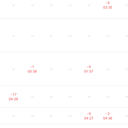
−4
−4
−4
—
—
—
—
—
—
—
—
—
—
—
—
—
—
—
02:35
02:35
02:35
—
—
—
—
—
—
—
—
—
—
—
—
—
—
—
—
—
—
−1
−1
−1
−4
−4
−4
—
—
—
—
—
—
—
—
—
—
—
—
00:38
00:38
00:38
01:57
01:57
01:57
−17
−17
−17
—
—
—
—
—
—
—
—
—
—
—
—
—
—
—
04:29
04:29
04:29
−4
−4
−4
−2
−2
−2
—
—
—
—
—
—
—
—
—
—
—
—
04:27
04:27
04:27
04:38
04:38
04:38