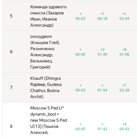
о
Команда здравого
Команда здравого
смысла (Захаров
смысла (Захаров
+
+1
+1
+
+
+
+1
+5
+1
+1
+2
+1
5
5
00:03
Иван, Иванов
Иван, Иванов
00:18
02:04
00:03
04:24
00:03
00:18
04:04
00:18
02:04
03:12
02:04
Александр)
Александр)
oxxxygeom
oxxxygeom
(Кнышев Глеб,
(Кнышев Глеб,
Резниченко
Резниченко
+
+2
+6
+
+
+
+2
+6
+2
+6
+6
+
6
6
00:00
Александр,
Александр,
01:40
01:06
00:00
03:44
00:00
01:40
04:29
01:40
01:06
03:10
01:06
Бельковец
Бельковец
Григорий)
Григорий)
Khauff (Dhingra
Khauff (Dhingra
Rajdeep, Gudesa
Rajdeep, Gudesa
+
+
+7
+
+
+
+8
+
+
+7
+5
+7
7
7
00:03
Chathur, Bubna
Chathur, Bubna
01:54
02:28
00:03
02:20
00:03
01:54
04:24
01:54
02:28
01:50
02:28
Archit)
Archit)
Moscow S Ped U*
Moscow S Ped U*
dynamic_bool =
dynamic_bool =
d
new Moscow S Ped
new Moscow S Ped
+
+
+4
+
+
+
+
+
+4
+4
+
8
8
U[13] (Тишков
U[13] (Тишков
—
00:05
01:42
00:42
00:05
03:55
00:05
01:42
01:42
00:42
01:51
00:42
Алексей,
Алексей,