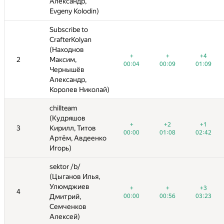
Александр,
Александр,
Evgeny Kolodin)
Evgeny Kolodin)
Subscribe to
Subscribe to
CrafterKolyan
CrafterKolyan
(Находнов
(Находнов
+
+
+4
+1
+
+
+
+
+
+4
+4
+4
2
2
Максим,
Максим,
00:04
00:09
01:09
00:04
01:10
00:04
00:09
03:58
00:09
01:09
01:52
01:09
Чернышёв
Чернышёв
Александр,
Александр,
)
Королев Николай)
Королев Николай)
chillteam
chillteam
(Кудряшов
(Кудряшов
+
+2
+1
+
+
+
+2
+1
+2
+1
+1
+
3
3
Кирилл, Титов
Кирилл, Титов
00:00
01:08
02:42
00:00
01:46
00:00
01:08
02:40
01:08
02:42
01:10
02:42
Артём, Авдеенко
Артём, Авдеенко
Игорь)
Игорь)
sektor /b/
sektor /b/
(Цыганов Илья,
(Цыганов Илья,
Улюмджиев
Улюмджиев
+
+
+3
+
+
+
+
+
+3
+1
+3
4
4
—
00:00
Дмитрий,
Дмитрий,
00:56
03:23
00:00
03:05
00:00
00:56
00:56
03:23
01:42
03:23
Семченков
Семченков
Алексей)
Алексей)