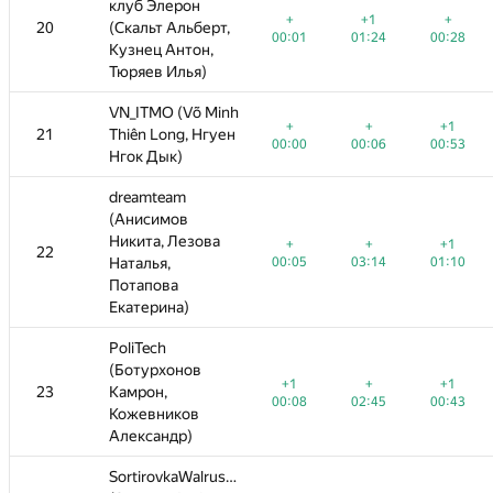
клуб Элерон
клуб Элерон
+
+1
+
+
+
+1
−7
+1
+
+
+
20
20
(Скальт Альберт,
(Скальт Альберт,
—
00:01
01:24
00:28
00:01
00:01
01:24
04:56
01:24
00:28
02:17
00:28
Кузнец Антон,
Кузнец Антон,
Тюряев Илья)
Тюряев Илья)
h
VN_ITMO (Võ Minh
VN_ITMO (Võ Minh
+
+
+1
+
+
−1
+
+
+1
+5
+1
21
21
Thiên Long, Нгуен
Thiên Long, Нгуен
—
00:00
00:06
00:53
00:00
00:00
00:06
00:43
00:06
00:53
03:54
00:53
Нгок Дык)
Нгок Дык)
dreamteam
dreamteam
(Анисимов
(Анисимов
Никита, Лезова
Никита, Лезова
+
+
+1
+
+
−1
+
+
+1
+1
+
22
22
—
00:05
Наталья,
Наталья,
03:14
01:10
00:05
00:05
03:14
04:59
03:14
01:10
02:57
01:10
Потапова
Потапова
Екатерина)
Екатерина)
PoliTech
PoliTech
(Ботурхонов
(Ботурхонов
+1
+
+1
+1
+1
+
+
+1
+1
+1
23
23
Камрон,
Камрон,
—
—
00:08
02:45
00:43
00:08
00:08
02:45
02:45
00:43
01:56
00:43
Кожевников
Кожевников
Александр)
Александр)
om
SortirovkaWalrusom
SortirovkaWalrusom