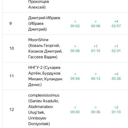
Прокопцев
Прокопцев
Алексей)
Алексей)
Дмитрий Ибраев
Дмитрий Ибраев
+
+
+4
+
+
+
+
+
+4
+2
+4
9
9
(Ибраев
(Ибраев
—
00:02
00:06
02:57
00:02
02:02
00:02
00:06
00:06
02:57
01:57
02:57
Дмитрий)
Дмитрий)
MoonShine
MoonShine
(Коваль Георгий,
(Коваль Георгий,
+
+1
+1
+1
+
+
+1
+1
+1
+1
+
10
10
—
,
00:06
Казаков Дмитрий,
Казаков Дмитрий,
01:10
02:31
00:06
04:37
00:06
01:10
01:10
02:31
01:49
02:31
Гассеев Вадим)
Гассеев Вадим)
ННГУ-2 (Сухарев
ННГУ-2 (Сухарев
Артём, Бурдуков
Артём, Бурдуков
+
+
+4
+
+
+
−2
+
+
+4
+7
+4
11
11
н
00:04
Михаил, Куландин
Михаил, Куландин
00:12
00:26
00:04
01:35
00:04
00:12
02:41
00:12
00:26
02:54
00:26
Денис)
Денис)
complexisissimus
complexisissimus
(Ganiev Asadullo,
(Ganiev Asadullo,
Abdimanabov
Abdimanabov
+
+
+2
+4
+
+
+16
+
+
+2
+8
+2
12
12
00:00
Ulug'bek,
Ulug'bek,
00:36
01:10
00:00
01:41
00:00
00:36
04:17
00:36
01:10
03:19
01:10
Urinboyev
Urinboyev
Doniyorbek)
Doniyorbek)