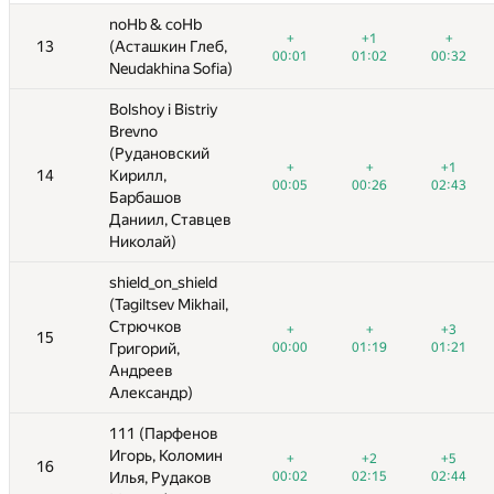
noHb & coHb
noHb & coHb
+
+1
+
+
+
+1
+1
+1
−14
+
+
13
13
(Асташкин Глеб,
(Асташкин Глеб,
—
00:01
01:02
00:32
00:01
00:01
01:02
01:16
01:02
00:32
04:59
00:32
Neudakhina Sofia)
Neudakhina Sofia)
Bolshoy i Bistriy
Bolshoy i Bistriy
Brevno
Brevno
(Рудановский
(Рудановский
+
+
+1
+
+
+
+
+1
+1
+1
14
14
Кирилл,
Кирилл,
—
—
00:05
00:26
02:43
00:05
00:05
00:26
00:26
02:43
03:09
02:43
Барбашов
Барбашов
Даниил, Ставцев
Даниил, Ставцев
Николай)
Николай)
shield_on_shield
shield_on_shield
(Tagiltsev Mikhail,
(Tagiltsev Mikhail,
Стрючков
Стрючков
+
+
+3
+
+
+
−2
+
+
+3
+2
+3
15
15
00:00
Григорий,
Григорий,
01:19
01:21
00:00
04:34
00:00
01:19
04:59
01:19
01:21
02:21
01:21
Андреев
Андреев
Александр)
Александр)
111 (Парфенов
111 (Парфенов
Игорь, Коломин
Игорь, Коломин
+
+2
+5
+1
+
+
+2
+2
+5
+1
+5
16
16
—
00:02
Илья, Рудаков
Илья, Рудаков
02:15
02:44
00:02
01:24
00:02
02:15
02:15
02:44
01:15
02:44