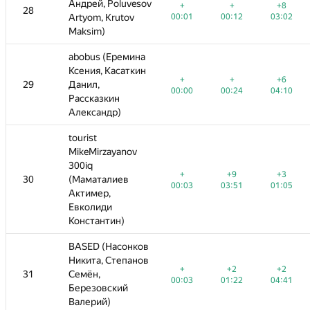
v
Андрей, Poluvesov
Андрей, Poluvesov
+
+
+8
+
+
+
+
+8
+8
+
28
28
—
—
00:01
Artyom, Krutov
Artyom, Krutov
00:12
03:02
00:01
00:01
00:12
00:12
03:02
02:20
03:02
Maksim)
Maksim)
abobus (Еремина
abobus (Еремина
Ксения, Касаткин
Ксения, Касаткин
+
+
+6
+
+
+
+
+6
+3
+6
29
29
Данил,
Данил,
—
—
00:00
00:24
04:10
00:00
00:00
00:24
00:24
04:10
02:34
04:10
Рассказкин
Рассказкин
Александр)
Александр)
tourist
tourist
MikeMirzayanov
MikeMirzayanov
300iq
300iq
+
+9
+3
+
+
+9
−5
+9
+3
+1
+3
30
30
(Маматалиев
(Маматалиев
—
00:03
03:51
01:05
00:03
00:03
03:51
04:58
03:51
01:05
02:43
01:05
Актимер,
Актимер,
Евколиди
Евколиди
Константин)
Константин)
BASED (Насонков
BASED (Насонков
Никита, Степанов
Никита, Степанов
+
+2
+2
+
+
+2
+2
+2
+3
+2
31
31
Семён,
Семён,
—
—
00:03
01:22
04:41
00:03
00:03
01:22
01:22
04:41
03:46
04:41
Березовский
Березовский
Валерий)
Валерий)