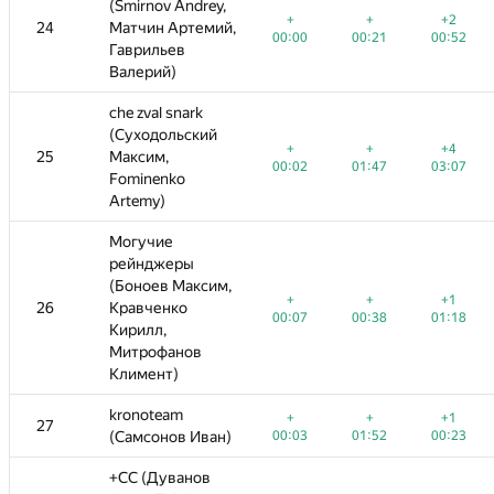
(Smirnov Andrey,
(Smirnov Andrey,
+
+
+2
+
+
−3
+
+
+2
+2
+2
24
24
Матчин Артемий,
Матчин Артемий,
—
00:00
00:21
00:52
00:00
00:00
00:21
04:58
00:21
00:52
03:30
00:52
Гаврильев
Гаврильев
Валерий)
Валерий)
che zval snark
che zval snark
(Суходольский
(Суходольский
+
+
+4
−1
+
+
−1
+
+
+4
+1
+4
25
25
Максим,
Максим,
00:02
01:47
03:07
00:02
04:45
00:02
01:47
04:45
01:47
03:07
01:40
03:07
Fominenko
Fominenko
Artemy)
Artemy)
Могучие
Могучие
рейнджеры
рейнджеры
(Боноев Максим,
(Боноев Максим,
+
+
+1
+
+
+
+
+1
+1
+
26
26
Кравченко
Кравченко
—
—
00:07
00:38
01:18
00:07
00:07
00:38
00:38
01:18
02:00
01:18
Кирилл,
Кирилл,
Митрофанов
Митрофанов
Климент)
Климент)
kronoteam
kronoteam
+
+
+1
+
+
−1
+
+
+1
+2
+1
27
27
—
00:03
(Самсонов Иван)
(Самсонов Иван)
01:52
00:23
00:03
00:03
01:52
01:18
01:52
00:23
04:07
00:23
+CC (Дуванов
+CC (Дуванов