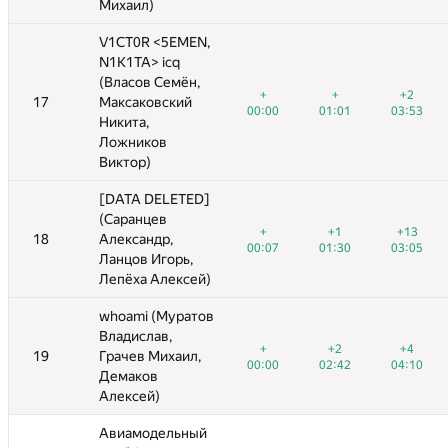
Михаил)
Михаил)
V1CT0R <5EMEN,
V1CT0R <5EMEN,
N1K1TA> icq
N1K1TA> icq
(Власов Семён,
(Власов Семён,
+
+
+2
+
+
−7
+
+
+2
+2
+
17
17
Максаковский
Максаковский
—
00:00
01:01
03:53
00:00
00:00
01:01
04:59
01:01
03:53
03:20
03:53
Никита,
Никита,
Ложников
Ложников
Виктор)
Виктор)
[DATA DELETED]
[DATA DELETED]
(Саранцев
(Саранцев
+
+1
+13
+
+
+1
−1
+1
+13
+13
+6
18
18
Александр,
Александр,
—
00:07
01:30
03:05
00:07
00:07
01:30
04:59
01:30
03:05
03:53
03:05
Ланцов Игорь,
Ланцов Игорь,
Лепёха Алексей)
Лепёха Алексей)
whoami (Муратов
whoami (Муратов
Владислав,
Владислав,
+
+2
+4
+
+
+2
+6
+2
+4
+1
+4
19
19
Грачев Михаил,
Грачев Михаил,
—
00:00
02:42
04:10
00:00
00:00
02:42
03:06
02:42
04:10
02:19
04:10
Демаков
Демаков
Алексей)
Алексей)
Авиамодельный
Авиамодельный