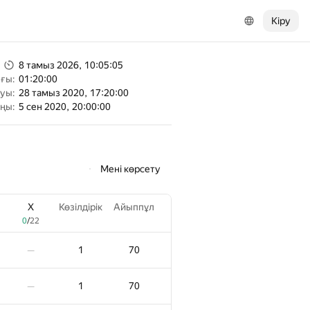
Кіру
8 тамыз 2026, 10:05:05
ғы:
01:20:00
уы:
28 тамыз 2020, 17:20:00
ңы:
5 сен 2020, 20:00:00
Мені көрсету
X
Көзілдірік
Айыппұл
0
/
22
1
70
—
1
70
—
X
Көзілдірік
Айыппұл