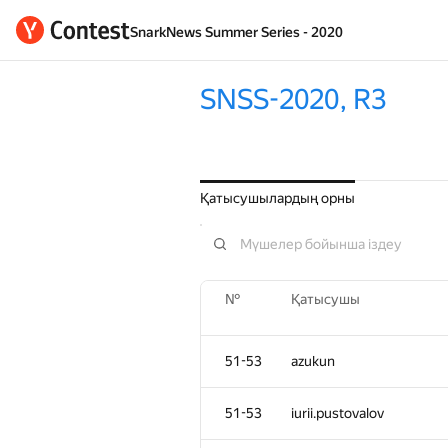
SnarkNews Summer Series - 2020
SNSS-2020, R3
Қатысушылардың орны
№
Қатысушы
51-53
azukun
51-53
iurii.pustovalov
№
Қатысушы