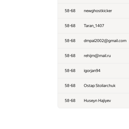
58-68
BERNARB01
58-68
newghostkicker
58-68
Shanin.Andrii
58-68
Taran_1407
58-68
mipt.lambda
58-68
dmpal2002@gmail.com
58-68
newghostkicker
58-68
rehijm@mail.ru
58-68
Taran_1407
58-68
igorjan94
58-68
dmpal2002@gmail.com
58-68
Ostap Stoliarchuk
58-68
rehijm@mail.ru
58-68
Huseyn Hajiyev
58-68
igorjan94
58-68
Ostap Stoliarchuk