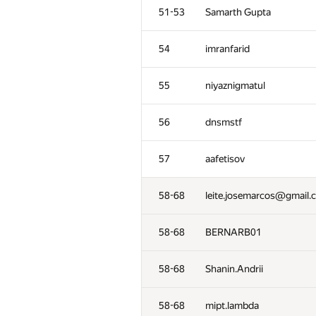
51-53
Samarth Gupta
51-53
azukun
54
imranfarid
51-53
iurii.pustovalov
55
niyaznigmatul
51-53
Samarth Gupta
56
dnsmstf
54
imranfarid
57
aafetisov
55
niyaznigmatul
58-68
leite.josemarcos@gmail.
56
dnsmstf
58-68
BERNARB01
57
aafetisov
58-68
Shanin.Andrii
58-68
leite.josemarcos@gmail.
58-68
mipt.lambda