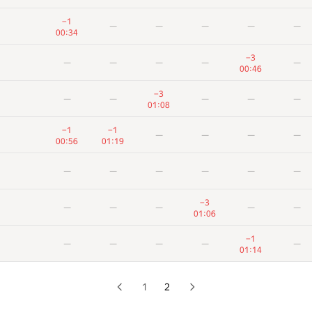
−1
—
—
—
—
—
−1
—
—
—
—
—
00:17
00:34
—
—
—
—
—
—
−3
—
—
—
—
—
00:46
−1
—
—
—
—
—
−3
—
—
—
—
—
00:28
01:08
−1
—
—
—
—
—
−1
−1
—
—
—
—
00:34
00:56
01:19
−3
—
—
—
—
—
—
—
—
—
—
—
00:46
−3
—
—
—
—
—
−3
—
—
—
—
—
01:08
01:06
−1
−1
—
—
—
—
−1
—
—
—
—
—
00:56
01:19
01:14
—
—
—
—
—
—
1
2
−3
—
—
—
—
—