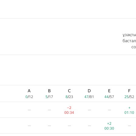
ұзақты
бастал
со
A
B
C
D
E
F
0
/
12
5
/
17
8
/
23
47
/
81
44
/
57
25
/
52
−2
+
—
—
—
—
00:34
01:10
+2
—
—
—
—
—
00:30
A
B
C
D
E
F