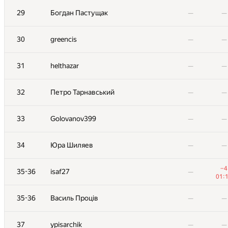
11
ecnerwala
—
—
29
Богдан Пастущак
—
—
12
namnefternamn
—
—
30
greencis
—
—
13-14
RealDmitryGrigorev
—
—
31
helthazar
—
—
13-14
qwerty787788
—
—
32
Петро Тарнавський
—
—
15
aropan
—
—
33
Golovanov399
—
—
16
mk.al13n
—
—
34
Юра Шиляев
—
—
17
vepifanov92
—
—
−4
35-36
isaf27
—
01:
18
Михаил Пикляев
—
—
35-36
Василь Проців
—
—
19
Radewoosh
—
—
37
ypisarchik
—
—