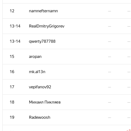
12
namnefternamn
—
—
13-14
RealDmitryGrigorev
—
—
13-14
qwerty787788
—
—
15
aropan
—
—
16
mk.al13n
—
—
17
vepifanov92
—
—
№
Участник
A
B
0
/
12
5
/
1
18
Михаил Пикляев
—
—
1
Gennady K.
—
01:
19
Radewoosh
—
—
+
2
mihail.ipatov
—
01:
−3