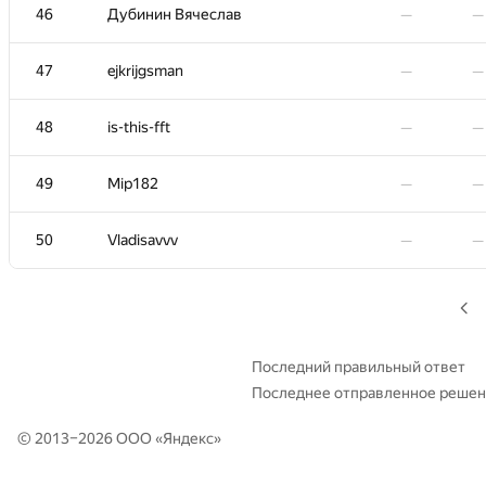
46
Дубинин Вячеслав
—
—
29
Богдан Пастущак
—
—
47
ejkrijgsman
—
—
30
greencis
—
—
48
is-this-fft
—
—
31
helthazar
—
—
49
Mip182
—
—
32
Петро Тарнавський
—
—
50
Vladisavvv
—
—
33
Golovanov399
—
—
34
Юра Шиляев
—
—
Последний правильный ответ
−4
35-36
isaf27
—
Последнее отправленное реше
01:
© 2013–2026 ООО «
Яндекс
»
35-36
Василь Проців
—
—