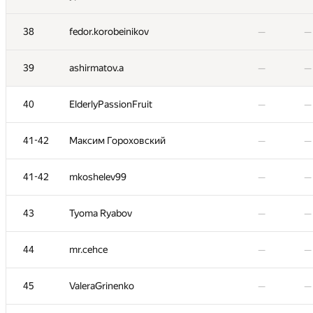
−3
20
aslandukov-matvej
—
00:
38
fedor.korobeinikov
—
—
−1
21
fetetriste
—
00:34
39
ashirmatov.a
—
—
22
Даниил Васильев
—
—
40
ElderlyPassionFruit
—
—
23
izban1
—
—
41-42
Максим Гороховский
—
—
24
knightLA
—
—
41-42
mkoshelev99
—
—
25
fedoseevtimofey
—
—
43
Tyoma Ryabov
—
—
26
ihor.barenblat
—
—
44
mr.cehce
—
—
27
Nirjhor
—
—
45
ValeraGrinenko
—
—
28
Максим Щерба
—
—