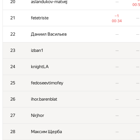
20
aslandukov-matvej
—
00:
+1
3
aid
—
01:
−1
21
fetetriste
—
00:34
−2
4
ksun48
—
00:23
22
Даниил Васильев
—
—
−3
5
Um_nik
—
01:17
23
izban1
—
—
+1
6
Egor Kulikov
—
00:
24
knightLA
—
—
7
endagorion
—
—
25
fedoseevtimofey
—
—
8
yahordubovik
—
—
26
ihor.barenblat
—
—
+2
9
300iq
—
00:
27
Nirjhor
—
—
10
Anton Raichuk
—
—
28
Максим Щерба
—
—