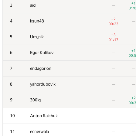
+1
3
aid
—
01:
−2
4
ksun48
—
00:23
−3
5
Um_nik
—
01:17
+1
6
Egor Kulikov
—
00:
7
endagorion
—
—
8
yahordubovik
—
—
+2
9
300iq
—
00:
10
Anton Raichuk
—
—
11
ecnerwala
—
—