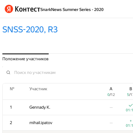
SnarkNews Summer Series - 2020
SNSS-2020, R3
Положение участников
№
Участник
A
B
0
/
12
5
/
1
1
Gennady K.
—
01:
+
2
mihail.ipatov
—
01: