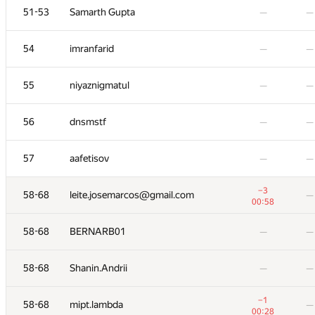
51-53
51-53
Samarth Gupta
Samarth Gupta
—
—
—
—
54
54
imranfarid
imranfarid
—
—
—
—
55
55
niyaznigmatul
niyaznigmatul
—
—
—
—
56
56
dnsmstf
dnsmstf
—
—
—
—
57
57
aafetisov
aafetisov
—
—
—
—
−3
−3
58-68
58-68
leite.josemarcos@gmail.com
leite.josemarcos@gmail.com
—
—
00:58
00:58
58-68
58-68
BERNARB01
BERNARB01
—
—
—
—
58-68
58-68
Shanin.Andrii
Shanin.Andrii
—
—
—
—
−1
−1
58-68
58-68
mipt.lambda
mipt.lambda
—
—
00:28
00:28