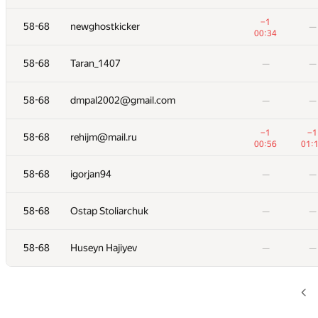
−1
−1
58-68
58-68
newghostkicker
newghostkicker
—
—
00:34
00:34
58-68
58-68
Taran_1407
Taran_1407
—
—
—
—
58-68
58-68
dmpal2002@gmail.com
dmpal2002@gmail.com
—
—
—
—
−1
−1
−1
−1
58-68
58-68
rehijm@mail.ru
rehijm@mail.ru
00:56
00:56
01:
01:
58-68
58-68
igorjan94
igorjan94
—
—
—
—
58-68
58-68
Ostap Stoliarchuk
Ostap Stoliarchuk
—
—
—
—
58-68
58-68
Huseyn Hajiyev
Huseyn Hajiyev
—
—
—
—