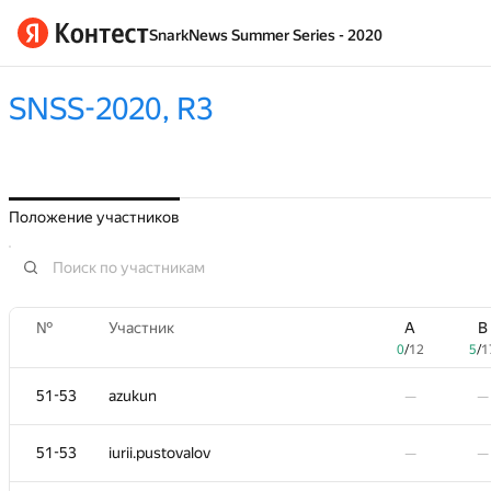
SnarkNews Summer Series - 2020
SNSS-2020, R3
Положение участников
№
№
Участник
Участник
A
A
B
B
0
0
/
/
12
12
5
5
/
/
1
1
51-53
51-53
azukun
azukun
—
—
—
—
51-53
51-53
iurii.pustovalov
iurii.pustovalov
—
—
—
—