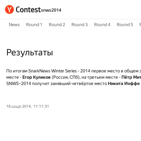
snws2014
News
Round 1
Round 2
Round 3
Round 4
Round 5
Результаты
По итогам SnarkNews Winter Series - 2014 первое место в общем
месте -
Егор Куликов
(Россия, СПб), на третьем месте -
Пётр Ми
SNWS–2014 получит занявший четвёртое место
Никита Иоффе
18 ապր 2014, 11:11:31