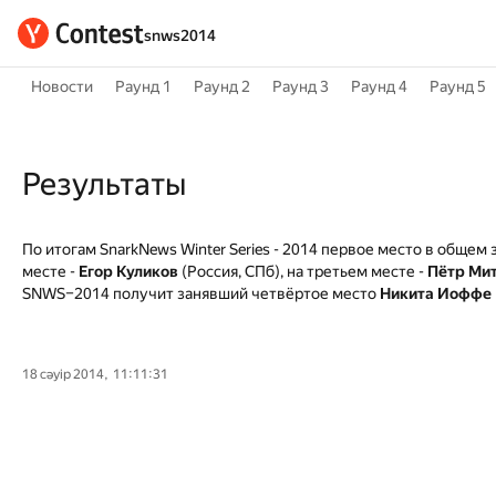
snws2014
Новости
Раунд 1
Раунд 2
Раунд 3
Раунд 4
Раунд 5
Результаты
По итогам SnarkNews Winter Series - 2014 первое место в общем
месте -
Егор Куликов
(Россия, СПб), на третьем месте -
Пётр Ми
SNWS–2014 получит занявший четвёртое место
Никита Иоффе
18 сәуір 2014, 11:11:31