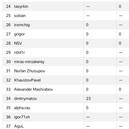
24
24
tasyrkin
tasyrkin
—
—
0
0
25
25
sokian
sokian
—
—
—
—
26
26
iromchig
iromchig
0
0
—
—
27
27
grigor
grigor
0
0
0
0
28
28
NSV
NSV
0
0
0
0
29
29
n0d1r
n0d1r
0
0
—
—
30
30
miras-mirzakerey
miras-mirzakerey
0
0
—
—
31
31
Nurlan Zhusupov
Nurlan Zhusupov
0
0
—
—
32
32
KhaustovPavel
KhaustovPavel
0
0
—
—
33
33
Alexander Mashrabov
Alexander Mashrabov
0
0
0
0
34
34
dmitrymatov
dmitrymatov
23
23
—
—
35
35
alpha.rau
alpha.rau
0
0
—
—
36
36
igor71sh
igor71sh
—
—
—
—
37
37
AguL
AguL
—
—
—
—