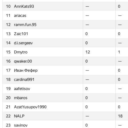
10
10
AnnKats93
AnnKats93
—
—
0
0
11
11
ariacas
ariacas
—
—
—
—
12
12
ramm.fun.95
ramm.fun.95
—
—
—
—
13
13
Zaic101
Zaic101
0
0
0
0
14
14
d.i.sergeev
d.i.sergeev
0
0
—
—
15
15
Dmytro
Dmytro
12
12
1
1
16
16
qwaker.00
qwaker.00
0
0
—
—
17
17
Иван Фефер
Иван Фефер
—
—
0
0
18
18
cardinal991
cardinal991
—
—
0
0
19
19
aafetisov
aafetisov
0
0
—
—
20
20
mbaros
mbaros
0
0
—
—
21
21
AzatYusupov1990
AzatYusupov1990
0
0
0
0
22
22
NALP
NALP
—
—
18
18
23
23
savinov
savinov
0
0
—
—