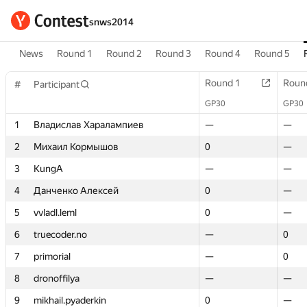
snws2014
News
Round 1
Round 2
Round 3
Round 4
Round 5
Round 1
Round 1
Roun
Roun
#
#
Participant
Participant
GP30
GP30
GP30
GP30
1
1
Владислав Харалампиев
Владислав Харалампиев
—
—
—
—
2
2
Михаил Кормышов
Михаил Кормышов
0
0
—
—
3
3
KungA
KungA
—
—
—
—
4
4
Данченко Алексей
Данченко Алексей
0
0
—
—
5
5
vvladl.leml
vvladl.leml
0
0
—
—
6
6
truecoder.no
truecoder.no
—
—
0
0
7
7
primorial
primorial
—
—
0
0
8
8
dronoffilya
dronoffilya
—
—
—
—
9
9
mikhail.pyaderkin
mikhail.pyaderkin
0
0
—
—