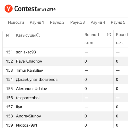
snws2014
Новости
Раунд 1
Раунд 2
Раунд 3
Раунд 4
Раунд 5
Round 1
Round 1
Round
Round
№
№
Қатысушы
Қатысушы
GP30
GP30
GP30
GP30
151
151
soniakac93
soniakac93
—
—
—
—
152
152
Pavel Chadnov
Pavel Chadnov
0
0
0
0
153
153
Timur Kamaliev
Timur Kamaliev
—
—
—
—
154
154
Джамбулат Шовгенов
Джамбулат Шовгенов
0
0
0
0
155
155
Alexander Udalov
Alexander Udalov
0
0
0
0
156
156
teleportcobol
teleportcobol
—
—
—
—
157
157
Ilya
Ilya
—
—
0
0
158
158
AndreySiunov
AndreySiunov
0
0
0
0
159
159
Nikitos7991
Nikitos7991
0
0
0
0