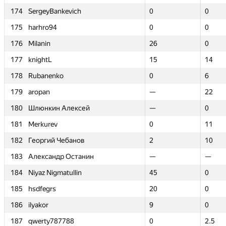
174
174
SergeyBankevich
SergeyBankevich
0
0
0
0
175
175
harhro94
harhro94
0
0
0
0
176
176
Milanin
Milanin
26
26
0
0
177
177
knightL
knightL
15
15
14
14
178
178
Rubanenko
Rubanenko
0
0
6
6
179
179
aropan
aropan
—
—
22
22
180
180
Шлюнкин Алексей
Шлюнкин Алексей
—
—
0
0
181
181
Merkurev
Merkurev
0
0
11
11
182
182
Георгий Чебанов
Георгий Чебанов
2
2
10
10
183
183
Александр Останин
Александр Останин
—
—
—
—
184
184
Niyaz Nigmatullin
Niyaz Nigmatullin
45
45
0
0
185
185
hsdfegrs
hsdfegrs
20
20
0
0
186
186
ilyakor
ilyakor
9
9
0
0
187
187
qwerty787788
qwerty787788
0
0
2.5
2.5