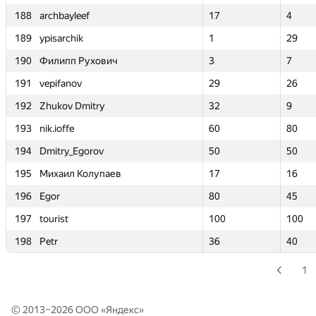
188
188
archbayleef
archbayleef
17
17
4
4
189
189
ypisarchik
ypisarchik
1
1
29
29
190
190
Филипп Рухович
Филипп Рухович
3
3
7
7
191
191
vepifanov
vepifanov
29
29
26
26
192
192
Zhukov Dmitry
Zhukov Dmitry
32
32
9
9
193
193
nik.ioffe
nik.ioffe
60
60
80
80
194
194
Dmitry_Egorov
Dmitry_Egorov
50
50
50
50
195
195
Михаил Колупаев
Михаил Колупаев
17
17
16
16
196
196
Egor
Egor
80
80
45
45
197
197
tourist
tourist
100
100
100
100
198
198
Petr
Petr
36
36
40
40
1
© 2013–2026 ООО «
Яндекс
»