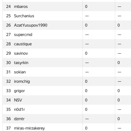
24
24
mbaros
mbaros
0
0
—
—
25
25
Surchanius
Surchanius
—
—
—
—
26
26
AzatYusupov1990
AzatYusupov1990
0
0
0
0
27
27
supercmd
supercmd
—
—
—
—
28
28
caustique
caustique
—
—
—
—
29
29
savinov
savinov
0
0
—
—
30
30
tasyrkin
tasyrkin
—
—
0
0
31
31
sokian
sokian
—
—
—
—
32
32
iromchig
iromchig
0
0
—
—
33
33
grigor
grigor
0
0
0
0
34
34
NSV
NSV
0
0
0
0
35
35
n0d1r
n0d1r
0
0
—
—
36
36
dzmtr
dzmtr
—
—
0
0
37
37
miras-mirzakerey
miras-mirzakerey
0
0
—
—