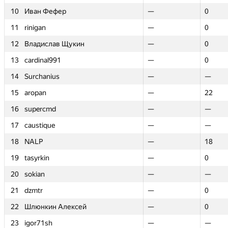
10
10
Иван Фефер
Иван Фефер
—
—
0
0
11
11
rinigan
rinigan
—
—
0
0
12
12
Владислав Щукин
Владислав Щукин
—
—
0
0
13
13
cardinal991
cardinal991
—
—
0
0
14
14
Surchanius
Surchanius
—
—
—
—
15
15
aropan
aropan
—
—
22
22
16
16
supercmd
supercmd
—
—
—
—
17
17
caustique
caustique
—
—
—
—
18
18
NALP
NALP
—
—
18
18
19
19
tasyrkin
tasyrkin
—
—
0
0
20
20
sokian
sokian
—
—
—
—
21
21
dzmtr
dzmtr
—
—
0
0
22
22
Шлюнкин Алексей
Шлюнкин Алексей
—
—
0
0
23
23
igor71sh
igor71sh
—
—
—
—