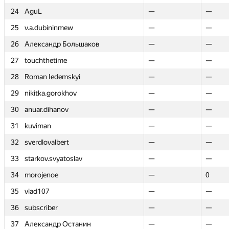
24
24
AguL
AguL
—
—
—
—
25
25
v.a.dubininmew
v.a.dubininmew
—
—
—
—
26
26
Александр Большаков
Александр Большаков
—
—
—
—
27
27
touchthetime
touchthetime
—
—
—
—
28
28
Roman Iedemskyi
Roman Iedemskyi
—
—
—
—
29
29
nikitka.gorokhov
nikitka.gorokhov
—
—
—
—
30
30
anuar.dihanov
anuar.dihanov
—
—
—
—
31
31
kuviman
kuviman
—
—
—
—
32
32
sverdlovalbert
sverdlovalbert
—
—
—
—
33
33
starkov.svyatoslav
starkov.svyatoslav
—
—
—
—
34
34
morojenoe
morojenoe
—
—
0
0
35
35
vlad107
vlad107
—
—
—
—
36
36
subscriber
subscriber
—
—
—
—
37
37
Александр Останин
Александр Останин
—
—
—
—