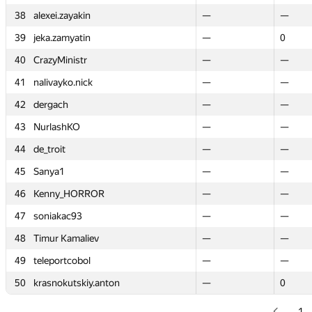
38
38
alexei.zayakin
alexei.zayakin
—
—
—
—
39
39
jeka.zamyatin
jeka.zamyatin
—
—
0
0
40
40
CrazyMinistr
CrazyMinistr
—
—
—
—
41
41
nalivayko.nick
nalivayko.nick
—
—
—
—
42
42
dergach
dergach
—
—
—
—
43
43
NurlashKO
NurlashKO
—
—
—
—
44
44
de_troit
de_troit
—
—
—
—
45
45
Sanya1
Sanya1
—
—
—
—
46
46
Kenny_HORROR
Kenny_HORROR
—
—
—
—
47
47
soniakac93
soniakac93
—
—
—
—
48
48
Timur Kamaliev
Timur Kamaliev
—
—
—
—
49
49
teleportcobol
teleportcobol
—
—
—
—
50
50
krasnokutskiy.anton
krasnokutskiy.anton
—
—
0
0
1