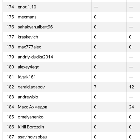
174
174
enot.1.10
enot.1.10
—
—
—
—
175
175
mexmans
mexmans
0
0
—
—
176
176
sahakyan.albert96
sahakyan.albert96
0
0
—
—
177
177
kraskevich
kraskevich
0
0
0
0
178
178
max777alex
max777alex
0
0
0
0
179
179
andriy-dudka2014
andriy-dudka2014
0
0
—
—
180
180
alexey4egg
alexey4egg
0
0
—
—
181
181
Kvark161
Kvark161
0
0
—
—
182
182
gerald.agapov
gerald.agapov
7
7
12
12
183
183
andrewblo
andrewblo
0
0
—
—
184
184
Макс Ахмедов
Макс Ахмедов
0
0
24
24
185
185
omelyanenko
omelyanenko
0
0
0
0
186
186
Kirill Borozdin
Kirill Borozdin
0
0
0
0
187
187
ssavinov.spbau
ssavinov.spbau
0
0
0
0