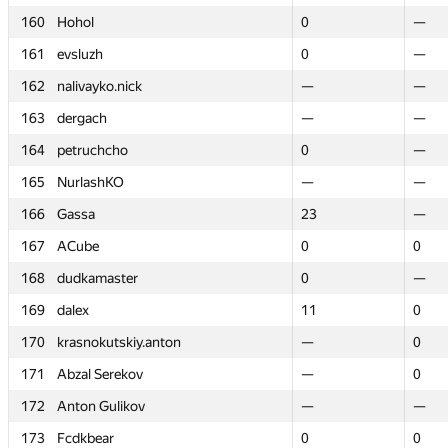
160
160
Hohol
Hohol
0
0
—
—
161
161
evsluzh
evsluzh
0
0
—
—
162
162
nalivayko.nick
nalivayko.nick
—
—
—
—
163
163
dergach
dergach
—
—
—
—
164
164
petruchcho
petruchcho
0
0
—
—
165
165
NurlashKO
NurlashKO
—
—
—
—
166
166
Gassa
Gassa
23
23
—
—
167
167
ACube
ACube
0
0
0
0
168
168
dudkamaster
dudkamaster
0
0
—
—
169
169
dalex
dalex
11
11
0
0
170
170
krasnokutskiy.anton
krasnokutskiy.anton
—
—
0
0
171
171
Abzal Serekov
Abzal Serekov
—
—
0
0
172
172
Anton Gulikov
Anton Gulikov
—
—
—
—
173
173
Fcdkbear
Fcdkbear
0
0
0
0