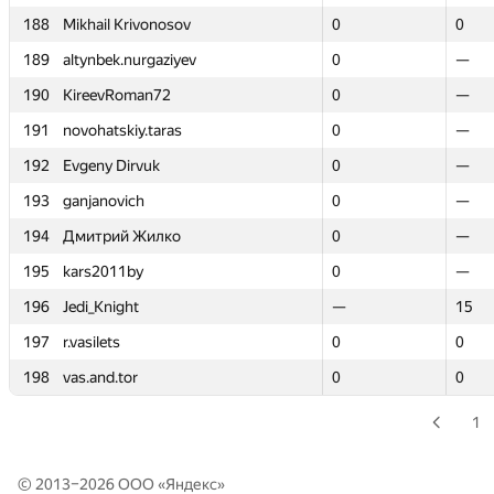
188
188
Mikhail Krivonosov
Mikhail Krivonosov
0
0
0
0
189
189
altynbek.nurgaziyev
altynbek.nurgaziyev
0
0
—
—
190
190
KireevRoman72
KireevRoman72
0
0
—
—
191
191
novohatskiy.taras
novohatskiy.taras
0
0
—
—
192
192
Evgeny Dirvuk
Evgeny Dirvuk
0
0
—
—
193
193
ganjanovich
ganjanovich
0
0
—
—
194
194
Дмитрий Жилко
Дмитрий Жилко
0
0
—
—
195
195
kars2011by
kars2011by
0
0
—
—
196
196
Jedi_Knight
Jedi_Knight
—
—
15
15
197
197
r.vasilets
r.vasilets
0
0
0
0
198
198
vas.and.tor
vas.and.tor
0
0
0
0
1
© 2013–2026 ООО «
Яндекс
»