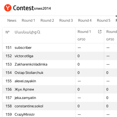
snws2014
News
Round 1
Round 2
Round 3
Round 4
Round 5
Round 1
Round 1
Round
Round
№
№
Մասնակից
Մասնակից
GP30
GP30
GP30
GP30
151
151
subscriber
subscriber
—
—
—
—
152
152
victor.otliga
victor.otliga
0
0
—
—
153
153
ZakharenkoVadimka
ZakharenkoVadimka
0
0
—
—
154
154
Ostap Stoliarchuk
Ostap Stoliarchuk
0
0
0
0
155
155
alexei.zayakin
alexei.zayakin
—
—
—
—
156
156
Жук Артем
Жук Артем
0
0
0
0
157
157
jeka.zamyatin
jeka.zamyatin
—
—
0
0
158
158
constantine.sokol
constantine.sokol
0
0
0
0
159
159
CrazyMinistr
CrazyMinistr
—
—
—
—