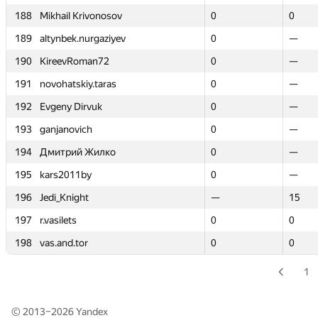
188
188
Mikhail Krivonosov
Mikhail Krivonosov
0
0
0
0
189
189
altynbek.nurgaziyev
altynbek.nurgaziyev
0
0
—
—
190
190
KireevRoman72
KireevRoman72
0
0
—
—
191
191
novohatskiy.taras
novohatskiy.taras
0
0
—
—
192
192
Evgeny Dirvuk
Evgeny Dirvuk
0
0
—
—
193
193
ganjanovich
ganjanovich
0
0
—
—
194
194
Дмитрий Жилко
Дмитрий Жилко
0
0
—
—
195
195
kars2011by
kars2011by
0
0
—
—
196
196
Jedi_Knight
Jedi_Knight
—
—
15
15
197
197
r.vasilets
r.vasilets
0
0
0
0
198
198
vas.and.tor
vas.and.tor
0
0
0
0
1
© 2013–2026
Yandex