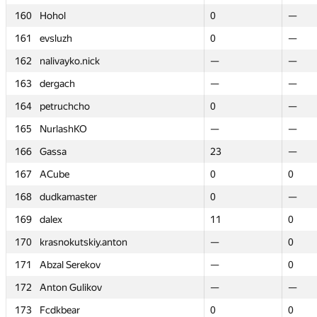
160
160
Hohol
Hohol
0
0
—
—
161
161
evsluzh
evsluzh
0
0
—
—
162
162
nalivayko.nick
nalivayko.nick
—
—
—
—
163
163
dergach
dergach
—
—
—
—
164
164
petruchcho
petruchcho
0
0
—
—
165
165
NurlashKO
NurlashKO
—
—
—
—
166
166
Gassa
Gassa
23
23
—
—
167
167
ACube
ACube
0
0
0
0
168
168
dudkamaster
dudkamaster
0
0
—
—
169
169
dalex
dalex
11
11
0
0
170
170
krasnokutskiy.anton
krasnokutskiy.anton
—
—
0
0
171
171
Abzal Serekov
Abzal Serekov
—
—
0
0
172
172
Anton Gulikov
Anton Gulikov
—
—
—
—
173
173
Fcdkbear
Fcdkbear
0
0
0
0