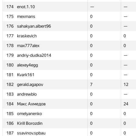
174
174
enot.1.10
enot.1.10
—
—
—
—
175
175
mexmans
mexmans
0
0
—
—
176
176
sahakyan.albert96
sahakyan.albert96
0
0
—
—
177
177
kraskevich
kraskevich
0
0
0
0
178
178
max777alex
max777alex
0
0
0
0
179
179
andriy-dudka2014
andriy-dudka2014
0
0
—
—
180
180
alexey4egg
alexey4egg
0
0
—
—
181
181
Kvark161
Kvark161
0
0
—
—
182
182
gerald.agapov
gerald.agapov
7
7
12
12
183
183
andrewblo
andrewblo
0
0
—
—
184
184
Макс Ахмедов
Макс Ахмедов
0
0
24
24
185
185
omelyanenko
omelyanenko
0
0
0
0
186
186
Kirill Borozdin
Kirill Borozdin
0
0
0
0
187
187
ssavinov.spbau
ssavinov.spbau
0
0
0
0