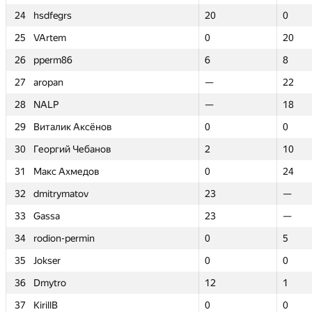
24
24
hsdfegrs
hsdfegrs
20
20
0
0
25
25
VArtem
VArtem
0
0
20
20
26
26
pperm86
pperm86
6
6
8
8
27
27
aropan
aropan
—
—
22
22
28
28
NALP
NALP
—
—
18
18
29
29
Виталик Аксёнов
Виталик Аксёнов
0
0
0
0
30
30
Георгий Чебанов
Георгий Чебанов
2
2
10
10
31
31
Макс Ахмедов
Макс Ахмедов
0
0
24
24
32
32
dmitrymatov
dmitrymatov
23
23
—
—
33
33
Gassa
Gassa
23
23
—
—
34
34
rodion-permin
rodion-permin
0
0
5
5
35
35
Jokser
Jokser
0
0
0
0
36
36
Dmytro
Dmytro
12
12
1
1
37
37
KirillB
KirillB
0
0
0
0