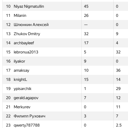
10
10
Niyaz Nigmatullin
Niyaz Nigmatullin
45
45
0
0
11
11
Milanin
Milanin
26
26
0
0
12
12
Шлюнкин Алексей
Шлюнкин Алексей
—
—
0
0
13
13
Zhukov Dmitry
Zhukov Dmitry
32
32
9
9
14
14
archbayleef
archbayleef
17
17
4
4
15
15
lebronua2013
lebronua2013
5
5
32
32
16
16
ilyakor
ilyakor
9
9
0
0
17
17
amaksay
amaksay
10
10
36
36
18
18
knightL
knightL
15
15
14
14
19
19
ypisarchik
ypisarchik
1
1
29
29
20
20
gerald.agapov
gerald.agapov
7
7
12
12
21
21
Merkurev
Merkurev
0
0
11
11
22
22
Филипп Рухович
Филипп Рухович
3
3
7
7
23
23
qwerty787788
qwerty787788
0
0
2.5
2.5