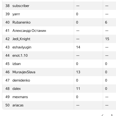
38
38
subscriber
subscriber
—
—
—
—
39
39
yarrr
yarrr
0
0
—
—
40
40
Rubanenko
Rubanenko
0
0
6
6
41
41
Александр Останин
Александр Останин
—
—
—
—
42
42
Jedi_Knight
Jedi_Knight
—
—
15
15
43
43
eshavlyugin
eshavlyugin
14
14
—
—
44
44
enot.1.10
enot.1.10
—
—
—
—
45
45
izban
izban
0
0
0
0
46
46
MuravjevSlava
MuravjevSlava
13
13
0
0
47
47
demidenko
demidenko
0
0
0
0
48
48
dalex
dalex
11
11
0
0
49
49
mexmans
mexmans
0
0
—
—
50
50
ariacas
ariacas
—
—
—
—
1