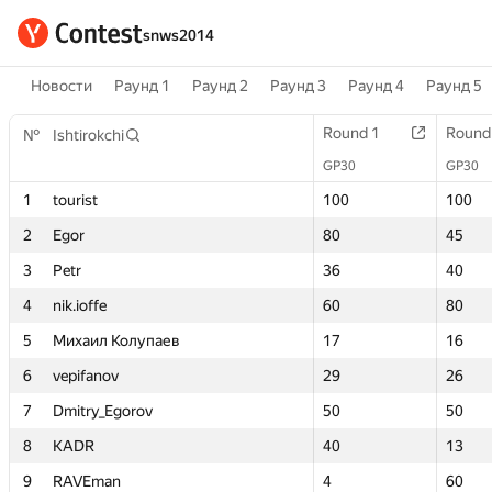
snws2014
Новости
Раунд 1
Раунд 2
Раунд 3
Раунд 4
Раунд 5
Round 1
Round 1
Round
Round
№
№
Ishtirokchi
Ishtirokchi
GP30
GP30
GP30
GP30
1
1
tourist
tourist
100
100
100
100
2
2
Egor
Egor
80
80
45
45
3
3
Petr
Petr
36
36
40
40
4
4
nik.ioffe
nik.ioffe
60
60
80
80
5
5
Михаил Колупаев
Михаил Колупаев
17
17
16
16
6
6
vepifanov
vepifanov
29
29
26
26
7
7
Dmitry_Egorov
Dmitry_Egorov
50
50
50
50
8
8
KADR
KADR
40
40
13
13
9
9
RAVEman
RAVEman
4
4
60
60