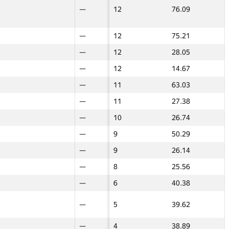
—
—
—
—
—
—
12
12
76.09
76.09
—
—
—
—
12
12
—
—
—
—
12
12
75.21
75.21
—
—
—
—
—
—
—
—
—
—
12
12
28.05
28.05
—
—
—
—
—
—
—
—
—
—
12
12
14.67
14.67
—
—
—
—
11
11
—
—
—
—
11
11
63.03
63.03
—
—
—
—
—
—
—
—
—
—
11
11
27.38
27.38
—
—
—
—
—
—
—
—
—
—
10
10
26.74
26.74
—
—
—
—
9
9
—
—
—
—
9
9
50.29
50.29
—
—
—
—
—
—
—
—
—
—
9
9
26.14
26.14
—
—
—
—
—
—
—
—
—
—
8
8
25.56
25.56
—
—
—
—
—
—
—
—
—
—
6
6
40.38
40.38
—
—
—
—
—
—
—
—
—
—
5
5
39.62
39.62
—
—
—
—
—
—
—
—
—
—
4
4
38.89
38.89
—
—
—
—