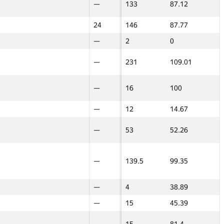
20
—
—
133
87.12
—
—
—
15
15
65.5
29.99
17.5
17.5
—
24
24
146
87.77
40
40
—
—
—
6
40.38
—
—
—
—
—
2
0
—
—
20
—
—
133
87.12
—
—
16
—
—
231
109.01
—
—
—
24
24
146
87.77
40
40
—
—
—
16
100
—
—
—
—
—
2
0
—
—
—
—
—
12
14.67
—
—
16
—
—
231
109.01
—
—
7
—
—
53
52.26
—
—
—
—
—
16
100
—
—
—
—
—
12
14.67
—
—
22
—
—
139.5
99.35
—
—
7
—
—
53
52.26
—
—
—
—
—
4
38.89
—
—
—
—
—
15
45.39
—
—
22
—
—
139.5
99.35
—
—