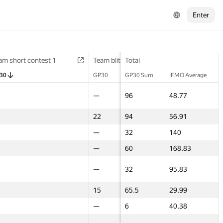
Enter
am short contest 1
am short contest 1
Final contest 2
Team blitz 2
Team blitz 2
Total
3D Conte
3D Conte
30
30
GP30
GP30
GP30
GP30 Sum
IFMO Average
GP30
GP30
5
—
—
96
48.77
—
—
am short contest 1
am short contest 1
Final contest 2
Team blitz 2
Team blitz 2
Total
3D Conte
3D Conte
—
22
22
94
56.91
—
—
30
30
GP30
GP30
GP30
GP30 Sum
IFMO Average
GP30
GP30
—
—
—
32
140
—
—
5
—
—
96
48.77
—
—
60
—
—
60
168.83
—
—
—
22
22
94
56.91
—
—
—
—
—
32
95.83
—
—
—
—
—
32
140
—
—
—
15
15
65.5
29.99
17.5
17.5
60
—
—
60
168.83
—
—
—
—
—
6
40.38
—
—
—
—
—
32
95.83
—
—