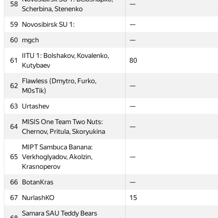
vitaliy.herasymiv)
vitaliy.herasymiv)
58
58
22
—
—
26
Scherbina, Stenenko
Scherbina, Stenenko
56
56
MISIS One Team Two Nuts:
MISIS One Team Two Nuts:
—
—
—
—
59
59
Novosibirsk SU 1:
Novosibirsk SU 1:
—
—
—
—
57
57
Санжар Оразбаев
Санжар Оразбаев
—
—
—
—
60
60
mgch
mgch
—
—
—
—
Novosibirsk SU 1: Beloshapko,
Novosibirsk SU 1: Beloshapko,
58
58
22
—
—
26
IITU 1: Bolshakov, Kovalenko,
IITU 1: Bolshakov, Kovalenko,
Scherbina, Stenenko
Scherbina, Stenenko
61
61
20
80
80
60
Kutybaev
Kutybaev
59
59
Novosibirsk SU 1:
Novosibirsk SU 1:
—
—
—
—
Flawless (Dmytro, Furko,
Flawless (Dmytro, Furko,
62
62
—
—
—
—
60
60
mgch
mgch
—
—
—
—
M0sTik)
M0sTik)
IITU 1: Bolshakov, Kovalenko,
IITU 1: Bolshakov, Kovalenko,
63
63
Urtashev
Urtashev
12
—
—
—
61
61
20
80
80
60
Kutybaev
Kutybaev
MISIS One Team Two Nuts:
MISIS One Team Two Nuts:
64
64
18
—
—
—
Flawless (Dmytro, Furko,
Flawless (Dmytro, Furko,
Chernov, Pritula, Skoryukina
Chernov, Pritula, Skoryukina
62
62
—
—
—
—
M0sTik)
M0sTik)
MIPT Sambuca Banana:
MIPT Sambuca Banana:
63
63
Urtashev
Urtashev
12
—
—
—
65
65
Verkhoglyadov, Akolzin,
Verkhoglyadov, Akolzin,
29
—
—
40
Krasnoperov
Krasnoperov
MISIS One Team Two Nuts:
MISIS One Team Two Nuts:
64
64
18
—
—
—
Chernov, Pritula, Skoryukina
Chernov, Pritula, Skoryukina
66
66
BotanKras
BotanKras
—
—
—
—
MIPT Sambuca Banana:
MIPT Sambuca Banana:
67
67
NurlashKO
NurlashKO
—
15
15
—
65
65
Verkhoglyadov, Akolzin,
Verkhoglyadov, Akolzin,
29
—
—
40
Samara SAU Teddy Bears
Samara SAU Teddy Bears
Krasnoperov
Krasnoperov