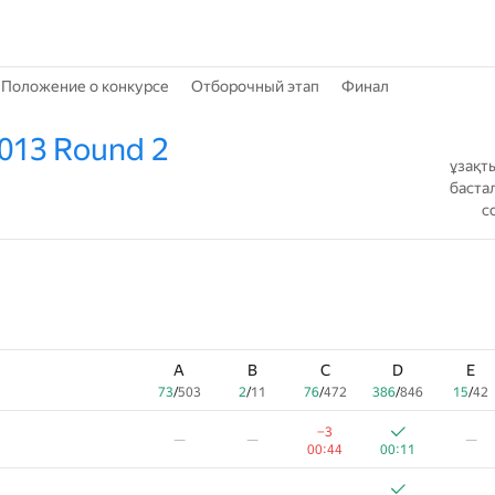
Положение о конкурсе
Отборочный этап
Финал
2013 Round 2
ұзақт
баста
с
A
B
C
D
E
73
/
503
2
/
11
76
/
472
386
/
846
15
/
42
−3
—
—
—
00:44
00:11