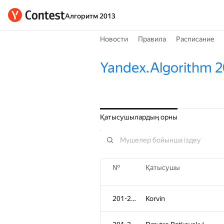
Алгоритм 2013
Новости
Правила
Расписание
Yandex.Algorithm 
Қатысушылардың орны
№
Қатысушы
201-204
Korvin