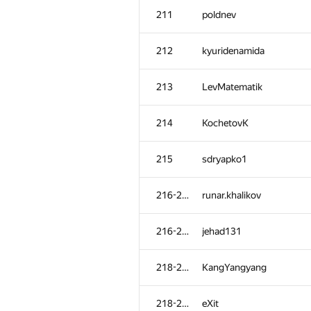
211
poldnev
212
kyuridenamida
213
LevMatematik
214
KochetovK
215
sdryapko1
216-217
runar.khalikov
216-217
jehad131
218-219
KangYangyang
218-219
eXit