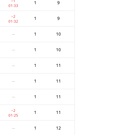
−1
1
9
01:33
−2
1
9
01:32
1
10
—
1
10
—
1
11
—
1
11
—
1
11
—
F
Көзілдірік
Айыппұл
−2
1
11
182
/
624
01:25
1
-10
—
1
12
—