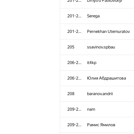
201-204
Dmytro Patkovskyi
201-204
Serega
201-204
Pernekhan Utemuratov
205
ssavinov.spbau
206-207
it4kp
206-207
Юлия Абдрашитова
208
baranov.andrii
209-210
nam
209-210
Рамис Ямилов