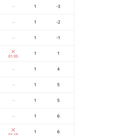
1
-3
—
1
-2
—
1
-1
—
1
1
01:05
1
4
—
1
5
—
1
5
—
1
6
—
1
6
01:16