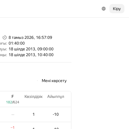
Кіру
8 тамыз 2026, 16:57:09
ығы:
01:40:00
луы:
18 шілде 2013, 09:00:00
оңы:
18 шілде 2013, 10:40:00
Мені көрсету
F
Көзілдірік
Айыппұл
182
/
624
1
-10
—
−1