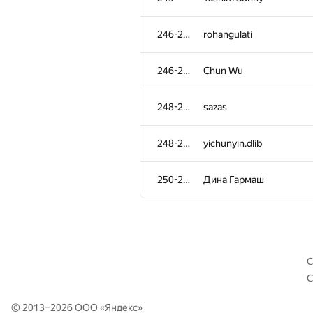
211
poldnev
246-247
rohangulati
212
kyuridenamida
246-247
Chun Wu
213
LevMatematik
248-249
sazas
214
KochetovK
248-249
yichunyin.dlib
215
sdryapko1
250-251
Дина Гармаш
216-217
runar.khalikov
216-217
jehad131
С
С
218-219
KangYangyang
© 2013–2026 ООО «
Яндекс
»