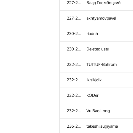
227-229
Влад Глембоцкий
227-229
akhtyamovpavel
230-231
riadnh
230-231
Deleted user
232-235
TUITUF-Bahrom
232-235
lkjslkjdlk
232-235
KODer
№
Қатысушы
232-235
Vu Bao Long
201-204
Korvin
236-238
takeshi.sugiyama