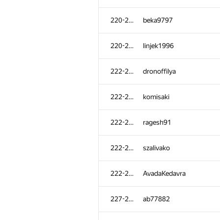
220-221
beka9797
220-221
linjek1996
222-226
dronoffilya
222-226
komisaki
222-226
ragesh91
222-226
szalivako
222-226
AvadaKedavra
227-229
ab77882