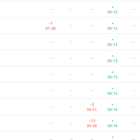
—
—
—
—
+
—
—
—
—
00:11
00:12
—
—
—
—
−1
+
—
—
—
00:11
01:38
00:12
—
—
—
—
+
—
—
—
—
00:11
00:13
—
—
—
+
—
—
—
—
00:29
00:12
00:13
—
—
—
—
+
—
—
—
—
00:11
00:13
−4
—
—
—
+
—
—
—
—
01:36
00:13
00:13
—
—
—
−3
+
—
—
—
01:05
00:14
00:51
00:14
—
—
—
—
−13
+
—
—
—
00:16
00:58
00:14
−3
—
—
—
+
—
—
—
—
01:10
00:16