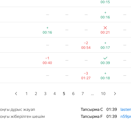
00:15
—
—
—
—
+
—
—
—
—
00:18
00:16
−1
—
—
—
+
—
—
—
01:06
00:19
00:16
00:21
—
—
—
−2
+
—
—
—
00:53
00:20
00:54
00:17
−5
—
—
—
−1
—
—
—
01:39
00:23
00:40
00:39
−3
+
—
—
—
−3
+
—
—
—
00:59
00:04
01:27
00:18
+
—
—
—
—
00:05
1
2
3
4
5
6
7
…
10
+
—
—
—
—
00:05
оңғы дұрыс жауап
Тапсырма C
01:39
laste
оңғы жіберілген шешім
Тапсырма F
01:39
n59p
+
—
—
—
—
00:06