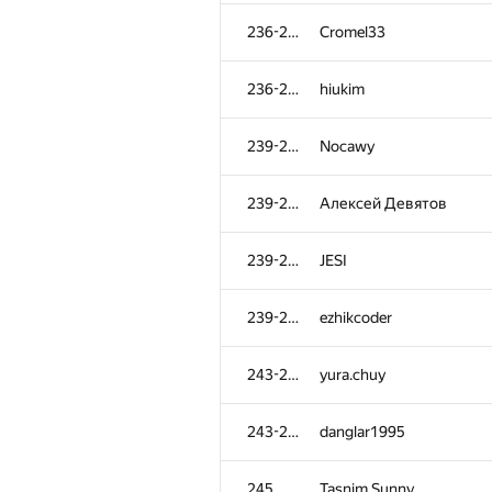
201-204
Dmytro Patkovskyi
236-238
Cromel33
201-204
Serega
236-238
hiukim
201-204
Pernekhan Utemuratov
239-242
Nocawy
205
ssavinov.spbau
239-242
Алексей Девятов
206-207
it4kp
239-242
JESI
206-207
Юлия Абдрашитова
239-242
ezhikcoder
208
baranov.andrii
243-244
yura.chuy
209-210
nam
243-244
danglar1995
209-210
Рамис Ямилов
245
Tasnim Sunny