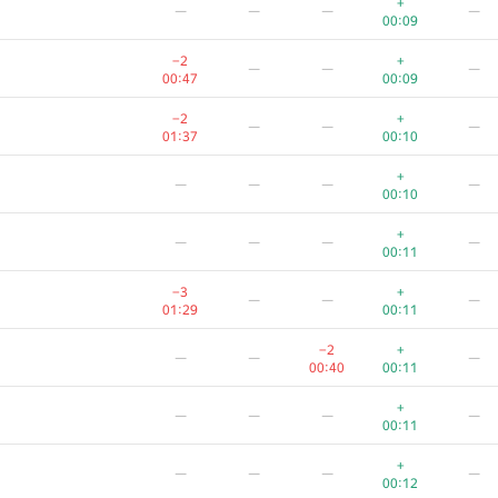
+
—
—
—
—
00:09
−2
+
—
—
—
00:47
00:09
−2
+
—
—
—
01:37
00:10
+
—
—
—
—
00:10
+
—
—
—
—
00:11
−3
+
—
—
—
01:29
00:11
−2
+
—
—
—
00:40
00:11
A
B
C
D
E
+
—
—
—
—
73
/
503
2
/
11
76
/
472
386
/
846
15
/
42
00:11
−3
—
—
—
+
—
—
—
—
00:44
00:11
00:12