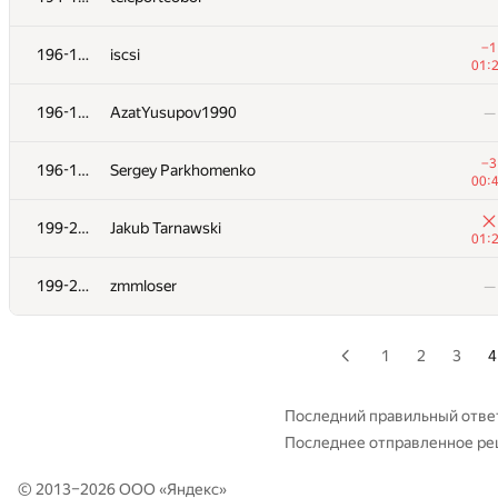
+3
179
gxnncrx1993
−1
196-198
iscsi
01:
01:
+5
180
sspafromdut
196-198
AzatYusupov1990
—
01:
−1
181
chenjiyu
−3
196-198
Sergey Parkhomenko
00:
00:
182
pershik
—
199-200
Jakub Tarnawski
01:
+5
183
alexey.enkov
199-200
zmmloser
—
01:
184
MisterMorj
—
1
2
3
4
185
AC-93
—
Последний правильный отве
Последнее отправленное р
+4
186
HIR180
01:
© 2013–2026 ООО «
Яндекс
»