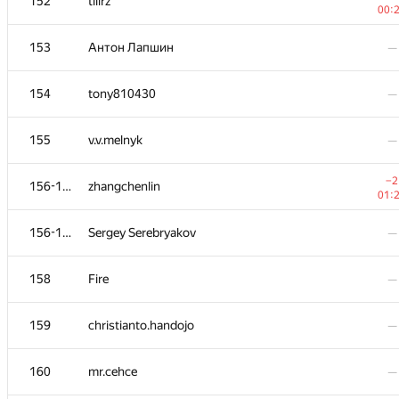
152
tiiirz
00:
153
Антон Лапшин
—
154
tony810430
—
155
v.v.melnyk
—
−2
156-157
zhangchenlin
01:
156-157
Sergey Serebryakov
—
158
Fire
—
159
christianto.handojo
—
160
mr.cehce
—