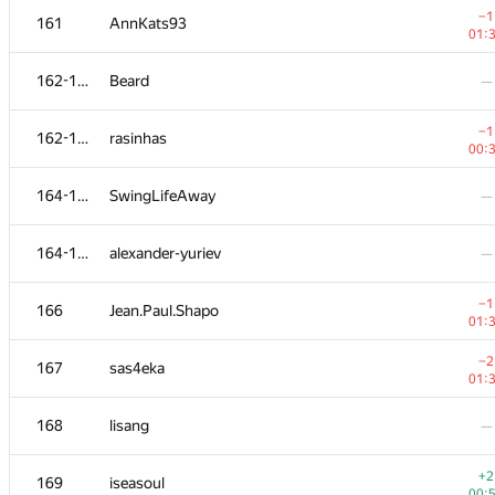
−1
161
AnnKats93
01:
162-163
Beard
—
−1
162-163
rasinhas
00:
164-165
SwingLifeAway
—
164-165
alexander-yuriev
—
−1
166
Jean.Paul.Shapo
01:
№
Участник
A
−2
167
sas4eka
73
/
5
01:
+1
151
indy256
168
lisang
—
01:
−2
152
tiiirz
+2
169
iseasoul
00:
00: