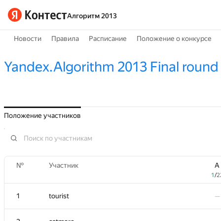
Алгоритм 2013
Новости
Правила
Расписание
Положение о конкурсе
Yandex.Algorithm 2013 Final round
Положение участников
№
№
Участник
Участник
A
A
1
1
/
/
2
2
1
1
tourist
tourist
—
—