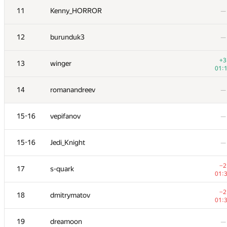
11
11
Kenny_HORROR
Kenny_HORROR
—
—
12
12
burunduk3
burunduk3
—
—
+3
+3
13
13
winger
winger
01:
01:
14
14
romanandreev
romanandreev
—
—
15-16
15-16
vepifanov
vepifanov
—
—
15-16
15-16
Jedi_Knight
Jedi_Knight
—
—
−2
−2
17
17
s-quark
s-quark
01:
01:
−2
−2
18
18
dmitrymatov
dmitrymatov
01:
01:
19
19
dreamoon
dreamoon
—
—