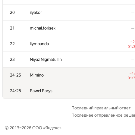
20
20
ilyakor
ilyakor
—
—
21
21
michal.forisek
michal.forisek
—
—
−2
−2
22
22
liympanda
liympanda
01:
01:
23
23
Niyaz Nigmatullin
Niyaz Nigmatullin
—
—
−1
−1
24-25
24-25
Mimino
Mimino
01:
01:
24-25
24-25
Pawel Parys
Pawel Parys
—
—
Последний правильный ответ
Последнее отправленное реше
© 2013–2026 ООО «
Яндекс
»