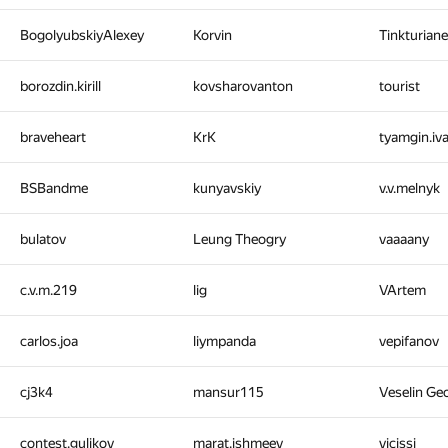
BogolyubskiyAlexey
Korvin
Tinkturian
borozdin.kirill
kovsharovanton
tourist
braveheart
KrK
tyamgin.iv
BSBandme
kunyavskiy
v.v.melnyk
bulatov
Leung Theogry
vaaaany
c.v.m.219
lig
VArtem
carlos.joa
liympanda
vepifanov
cj3k4
mansur115
Veselin Ge
contest.gulikov
marat.ishmeev
vicissi