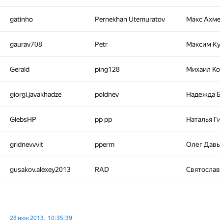
gatinho
Pernekhan Utemuratov
Макс Ахм
gaurav708
Petr
Максим К
Gerald
ping128
Михаил К
giorgi.javakhadze
poldnev
Надежда 
GlebsHP
pp pp
Наталья Г
gridnevvvit
pperm
Олег Дав
gusakov.alexey2013
RAD
Святосла
28 июн 2013, 10:35:39