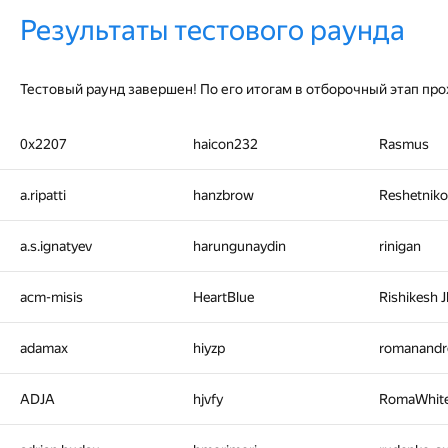
Результаты тестового раунда
Тестовый раунд завершен! По его итогам в отборочный этап про
0x2207
haicon232
Rasmus
a.ripatti
hanzbrow
Reshetniko
a.s.ignatyev
harungunaydin
rinigan
acm-misis
HeartBlue
Rishikesh 
adamax
hiyzp
romanandr
ADJA
hjvfy
RomaWhit