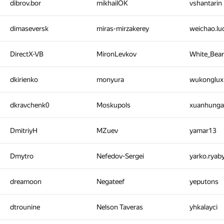
dibrov.bor
mikhailOK
vshantarin
dimaseversk
miras-mirzakerey
weichao.l
DirectX-VB
MironLevkov
White_Bea
dkirienko
monyura
wukonglu
dkravchenk0
Moskupols
xuanhung
DmitriyH
MZuev
yamar13
Dmytro
Nefedov-Sergei
yarko.ryab
dreamoon
Negateef
yeputons
dtrounine
Nelson Taveras
yhkalayci