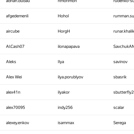
adrian.budau
hmorimori
rudenko-
afgedemenli
Hohol
rumman.s
aircube
HorgH
runar.khal
Al.Cash07
ilonapapava
SavchukA
Aleks
Ilya
savinov
Alex Wei
ilya.porublyov
sbasrik
alex41n
ilyakor
sbutterfly
alex70095
indy256
scalar
alexey.enkov
isammax
Serega