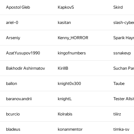
Apostol Gleb
KapkovS
Skird
ariel–0
kasitan
slash-cyb
Arseniy
Kenny_HORROR
Sparik Hay
AzatYusupov1990
kingofnumbers
ssnakevp
Bakhodir Ashirmatov
KirillB
Suchan Pa
ballon
knight0x300
Taube
baranov.andrii
knightL
Tester Alls
bcurcio
Kolrabis
tiiirz
bladeus
konanmentor
timka-sv