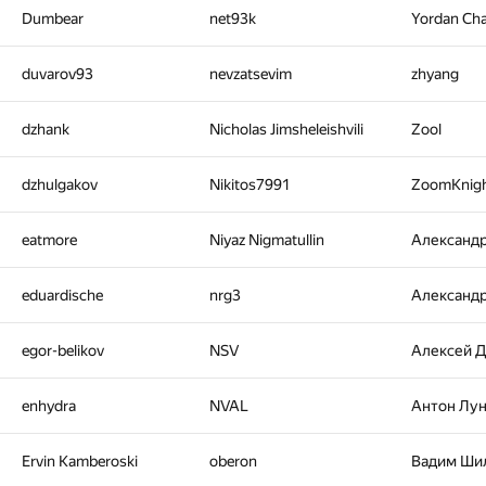
Dumbear
net93k
Yordan Ch
duvarov93
nevzatsevim
zhyang
dzhank
Nicholas Jimsheleishvili
Zool
dzhulgakov
Nikitos7991
ZoomKnig
eatmore
Niyaz Nigmatullin
Александ
eduardische
nrg3
Александ
egor-belikov
NSV
Алексей 
enhydra
NVAL
Антон Лу
Ervin Kamberoski
oberon
Вадим Ши