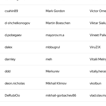
csahin89
Mark Gordon
Victor Om
d-shchelkonogov
Martin Boeschen
Viktar Sial
d.pobegaev
mayorov.m.a
Vineet Pal
dalex
mbbugrul
ViruZiX
darnley
meh
Vitalii Mel
ddd
Merkurev
vitaliy.her
deon.nicholas
Mikhail Klimov
vkolbun
DeRubiOo
mikhail-gorbachev86
vlad.slav.