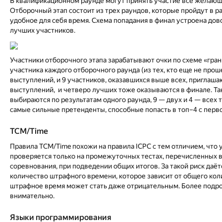
В квалификационном раунде могут принять участие все желающи
Отборочный этап состоит из трех раундов, которые пройдут в р
удобное для себя время. Схема попадания в финал устроена до
лучших участников.
Участники отборочного этапа зарабатывают очки по схеме «гран
участника каждого отборочного раунда (из тех, кто еще не про
выступлений, и 9 участников, оказавшихся выше всех, приглаша
выступлений, и четверо лучших тоже оказываются в финале. Та
выбираются по результатам одного раунда, 9 — двух и 4 — всех 
самые сильные претенденты, способные попасть в топ–4 с перво
TCM/Time
Правила TCM/Time похожи на правила ICPC с тем отличием, что
проверяется только на промежуточных тестах, перечисленных в
соревнования, при подведении общих итогов. За такой риск даё
количество штрафного времени, которое зависит от общего коли
штрафное время может стать даже отрицательным. Более подр
внимательно.
Языки программирования