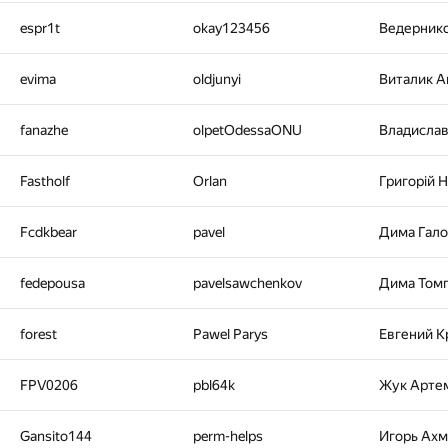
espr1t
okay123456
Ведерник
evima
oldjunyi
Виталик 
fanazhe
olpetOdessaONU
Владисла
Fastholf
Orlan
Григорiй 
Fcdkbear
pavel
Дима Гал
fedepousa
pavelsawchenkov
Дима Том
forest
Pawel Parys
Евгений К
FPV0206
pbl64k
Жук Арте
Gansito144
perm-helps
Игорь Ах