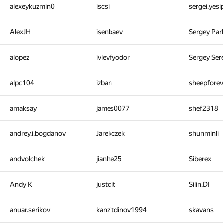
alexeykuzmin0
iscsi
sergei.yes
AlexJH
isenbaev
Sergey Pa
alopez
ivlevfyodor
Sergey Ser
alpc104
izban
sheepfore
amaksay
james0077
shef2318
andrey.i.bogdanov
Jarekczek
shunminli
andvolchek
jianhe25
Siberex
Andy K
justdit
Silin.DI
anuar.serikov
kanzitdinov1994
skavans