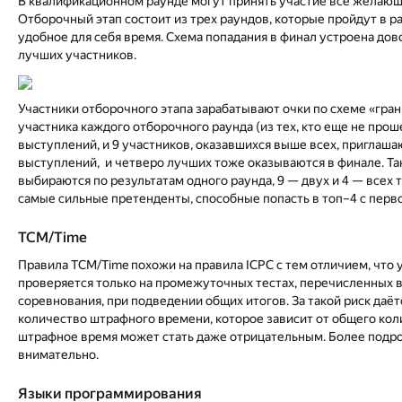
В квалификационном раунде могут принять участие все желающи
Отборочный этап состоит из трех раундов, которые пройдут в р
удобное для себя время. Схема попадания в финал устроена до
лучших участников.
Участники отборочного этапа зарабатывают очки по схеме «гран
участника каждого отборочного раунда (из тех, кто еще не про
выступлений, и 9 участников, оказавшихся выше всех, приглаша
выступлений, и четверо лучших тоже оказываются в финале. Та
выбираются по результатам одного раунда, 9 — двух и 4 — всех 
самые сильные претенденты, способные попасть в топ–4 с перво
TCM/Time
Правила TCM/Time похожи на правила ICPC с тем отличием, что
проверяется только на промежуточных тестах, перечисленных в
соревнования, при подведении общих итогов. За такой риск даё
количество штрафного времени, которое зависит от общего коли
штрафное время может стать даже отрицательным. Более подр
внимательно.
Языки программирования