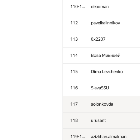
110-111
deadman
112
pavelkalinnikov
113
0x2207
114
Вова Микицей
115
Dima Levchenko
116
SlavaSSU
117
solonkovda
118
urusant
119-120
azizkhan.almakhan