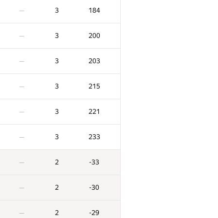
3
184
—
3
200
—
3
203
—
3
215
—
3
221
—
3
233
—
2
-33
—
2
-30
—
2
-29
—