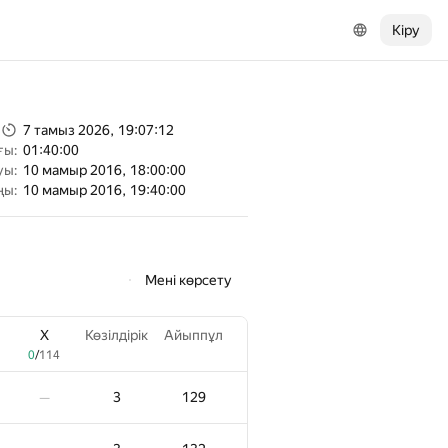
Кіру
7 тамыз 2026, 19:07:12
ғы:
01:40:00
уы:
10 мамыр 2016, 18:00:00
ңы:
10 мамыр 2016, 19:40:00
Мені көрсету
X
Көзілдірік
Айыппұл
0
/
114
3
129
—