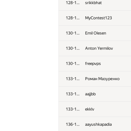
128-129
srikkbhat
128-129
MyContest123
130-132
Emil Olesen
130-132
Anton Yermilov
130-132
freepvps
133-135
Роман Мазуренко
133-135
aajjbb
№
Қатысушы
133-135
ekklv
100-101
SwingLifeAway
136-138
aayushkapadia