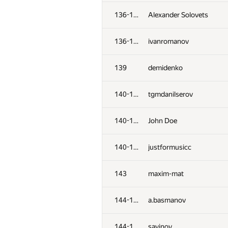
102
dergach
136-138
Alexander Solovets
103
Yan Couto
136-138
ivanromanov
104
v.haralampiev
139
demidenko
105-106
lucasaplima
140-142
tgmdanilserov
105-106
bayev.alen
140-142
John Doe
107
segorov228
140-142
justformusicc
108-109
Андрей Борзяк
143
maxim-mat
108-109
chulkovandreys
144-145
a.basmanov
110-111
mgch
144-145
savinov