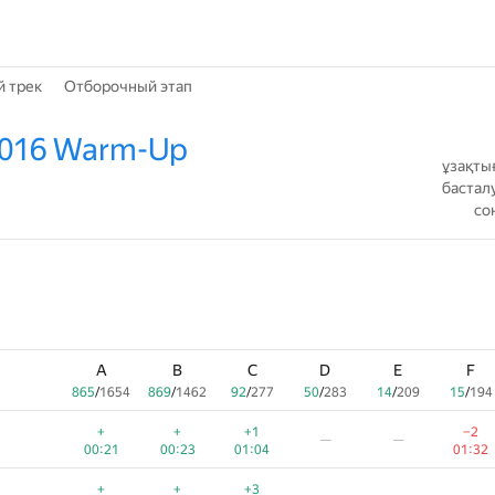
й трек
Отборочный этап
2016 Warm-Up
ұзақты
бастал
со
A
B
C
D
E
F
865
/
1654
869
/
1462
92
/
277
50
/
283
14
/
209
15
/
194
+
+
+1
−2
—
—
00:21
00:23
01:04
01:32
+
+
+3