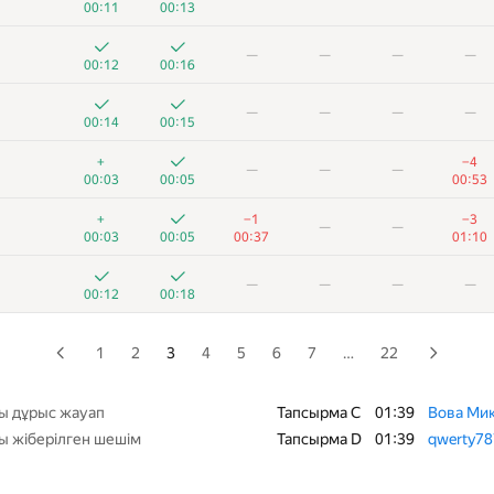
00:11
00:13
+
+
+4
—
—
—
—
—
—
—
00:05
00:11
01:27
00:12
00:16
+2
+
+1
−3
—
—
—
—
—
—
01:02
00:08
01:08
01:29
00:14
00:15
+
+
+5
—
—
—
+
−4
—
—
—
00:07
00:12
01:24
00:03
00:05
00:53
+
+6
—
—
—
+
−1
−3
—
—
00:06
00:09
01:39
00:03
00:05
00:37
01:10
+
+
+3
—
—
—
—
—
—
—
00:27
00:36
01:37
00:12
00:18
+
+1
+5
−3
—
—
00:18
00:21
01:13
01:39
1
2
3
4
5
6
7
…
22
—
—
—
—
00:02
00:04
ы дұрыс жауап
Тапсырма C
01:39
Вова Ми
ы жіберілген шешім
Тапсырма D
01:39
qwerty7
−13
—
—
—
00:03
00:05
01:30