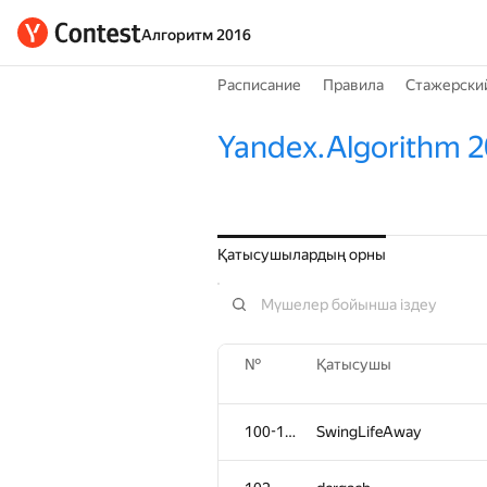
Алгоритм 2016
Расписание
Правила
Стажерски
Yandex.Algorithm 
Қатысушылардың орны
№
Қатысушы
100-101
SwingLifeAway