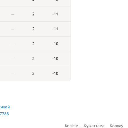
3
184
—
2
-11
—
3
200
—
2
-11
—
3
203
—
2
-10
—
3
215
—
2
-10
—
3
221
—
2
-10
—
3
233
—
2
-33
—
кицей
87788
2
-30
—
Келісім
Құжаттама
Қолдау