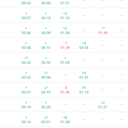
—
—
—
00:03
00:06
01:01
+
+
+2
—
—
—
00:07
00:18
01:15
+
+
+2
−1
—
—
00:06
00:09
01:26
01:39
+
+
−1
+4
—
—
00:06
00:10
01:39
00:54
+1
+
+
—
—
—
00:32
00:30
01:08
+
+4
—
—
—
00:03
00:06
01:37
+
−3
+5
—
—
00:07
00:10
01:35
01:10
+
+
+2
—
—
—
00:19
00:20
01:27
+
+6
—
—
—
00:14
00:01
01:08