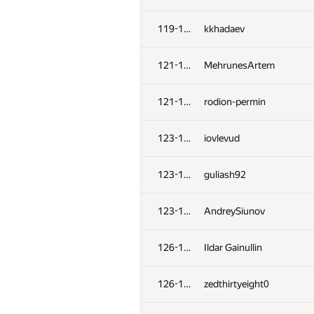
119-120
kkhadaev
121-122
MehrunesArtem
121-122
rodion-permin
123-125
iovlevud
123-125
guliash92
123-125
AndreySiunov
126-127
Ildar Gainullin
126-127
zedthirtyeight0