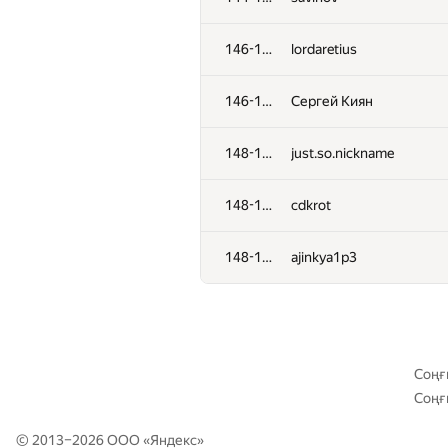
110-111
deadman
146-147
lordaretius
112
pavelkalinnikov
146-147
Сергей Киян
113
0x2207
148-150
just.so.nickname
114
Вова Микицей
148-150
cdkrot
115
Dima Levchenko
148-150
ajinkya1p3
116
SlavaSSU
117
solonkovda
Соңғ
Соңғ
118
urusant
© 2013–2026 ООО «
Яндекс
»