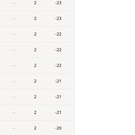
2
-23
—
2
-23
—
2
-22
—
2
-22
—
2
-22
—
2
-21
—
2
-21
—
X
Көзілдірік
Айыппұл
2
-21
—
0
/
114
3
129
—
2
-20
—