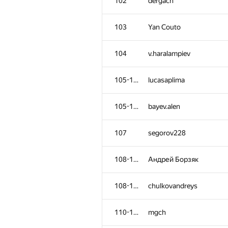
102
dergach
103
Yan Couto
104
v.haralampiev
105-106
lucasaplima
105-106
bayev.alen
107
segorov228
108-109
Андрей Борзяк
108-109
chulkovandreys
110-111
mgch