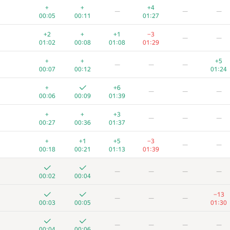
+
+
+4
—
—
—
00:05
00:11
01:27
+2
+
+1
−3
—
—
01:02
00:08
01:08
01:29
+
+
+5
—
—
—
00:07
00:12
01:24
+
+6
—
—
—
00:06
00:09
01:39
+
+
+3
—
—
—
00:27
00:36
01:37
+
+1
+5
−3
—
—
00:18
00:21
01:13
01:39
—
—
—
—
00:02
00:04
−13
—
—
—
00:03
00:05
01:30
—
—
—
—
00:04
00:06