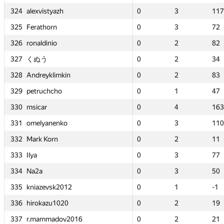
17
17
324
324
324
324
alexvistyazh
alexvistyazh
alexvistyazh
alexvistyazh
0
0
3
3
55
55
0
0
0
0
—
—
3
3
3
3
—
—
117
117
117
117
2
2
325
325
325
325
Ferathorn
Ferathorn
Ferathorn
Ferathorn
—
—
—
—
—
—
0
0
0
0
0
0
3
3
3
3
3
3
72
72
72
72
2
2
326
326
326
326
ronaldinio
ronaldinio
ronaldinio
ronaldinio
0
0
2
2
68
68
0
0
0
0
0
0
2
2
2
2
2
2
82
82
82
82
4
4
327
327
327
327
くぬう
くぬう
くぬう
くぬう
0
0
2
2
39
39
0
0
0
0
0
0
2
2
2
2
2
2
34
34
34
34
3
3
328
328
328
328
Andreyklimkin
Andreyklimkin
Andreyklimkin
Andreyklimkin
0
0
2
2
53
53
0
0
0
0
0
0
2
2
2
2
2
2
83
83
83
83
7
7
329
329
329
329
petruchcho
petruchcho
petruchcho
petruchcho
0
0
2
2
28
28
0
0
0
0
0
0
1
1
1
1
3
3
47
47
47
47
63
63
330
330
330
330
msicar
msicar
msicar
msicar
0
0
2
2
22
22
0
0
0
0
—
—
4
4
4
4
—
—
163
163
163
163
10
10
331
331
331
331
omelyanenko
omelyanenko
omelyanenko
omelyanenko
0
0
1
1
7
7
0
0
0
0
0
0
3
3
3
3
2
2
110
110
110
110
1
1
332
332
332
332
Mark Korn
Mark Korn
Mark Korn
Mark Korn
0
0
2
2
128
128
0
0
0
0
0
0
2
2
2
2
2
2
11
11
11
11
7
7
333
333
333
333
Ilya
Ilya
Ilya
Ilya
0
0
3
3
119
119
0
0
0
0
—
—
3
3
3
3
—
—
77
77
77
77
0
0
334
334
334
334
Na2a
Na2a
Na2a
Na2a
—
—
—
—
—
—
0
0
0
0
0
0
3
3
3
3
3
3
50
50
50
50
335
335
335
335
kniazevsk2012
kniazevsk2012
kniazevsk2012
kniazevsk2012
0
0
3
3
171
171
0
0
0
0
0
0
1
1
1
1
2
2
-1
-1
-1
-1
9
9
336
336
336
336
hirokazu1020
hirokazu1020
hirokazu1020
hirokazu1020
0
0
1
1
27
27
0
0
0
0
0
0
2
2
2
2
3
3
19
19
19
19
1
1
337
337
337
337
r.mammadov2016
r.mammadov2016
r.mammadov2016
r.mammadov2016
0
0
2
2
38
38
0
0
0
0
0
0
2
2
2
2
2
2
21
21
21
21