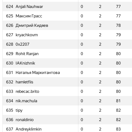
war
war
624
624
624
624
Anjali Nauhwar
Anjali Nauhwar
Anjali Nauhwar
Anjali Nauhwar
0
0
2
2
77
77
0
0
0
0
2
2
2
2
0
0
77
77
77
77
1
1
сс
сс
625
625
625
625
Максим Грасс
Максим Грасс
Максим Грасс
Максим Грасс
0
0
2
2
77
77
0
0
0
0
2
2
2
2
0
0
77
77
77
77
1
1
идяев
идяев
626
626
626
626
Дмитрий Кидяев
Дмитрий Кидяев
Дмитрий Кидяев
Дмитрий Кидяев
0
0
2
2
78
78
0
0
0
0
2
2
2
2
0
0
78
78
78
78
0
0
627
627
627
627
kryachkovm
kryachkovm
kryachkovm
kryachkovm
0
0
2
2
79
79
0
0
0
0
2
2
2
2
0
0
79
79
79
79
2
2
628
628
628
628
0x2207
0x2207
0x2207
0x2207
0
0
2
2
79
79
0
0
0
0
2
2
2
2
0
0
79
79
79
79
1
1
n
n
629
629
629
629
Rohit Ranjan
Rohit Ranjan
Rohit Ranjan
Rohit Ranjan
0
0
2
2
80
80
0
0
0
0
2
2
2
2
0
0
80
80
80
80
1
1
630
630
630
630
IAKnizhnik
IAKnizhnik
IAKnizhnik
IAKnizhnik
0
0
2
2
80
80
0
0
0
0
2
2
2
2
—
—
80
80
80
80
—
—
ркитантова
ркитантова
631
631
631
631
Наталья Маркитантова
Наталья Маркитантова
Наталья Маркитантова
Наталья Маркитантова
0
0
2
2
80
80
0
0
0
0
2
2
2
2
—
—
80
80
80
80
—
—
632
632
632
632
hamletfiis
hamletfiis
hamletfiis
hamletfiis
0
0
2
2
80
80
0
0
0
0
2
2
2
2
0
0
80
80
80
80
2
2
o
o
633
633
633
633
rebecac.brito
rebecac.brito
rebecac.brito
rebecac.brito
0
0
2
2
80
80
0
0
0
0
2
2
2
2
—
—
80
80
80
80
—
—
634
634
634
634
nik.machula
nik.machula
nik.machula
nik.machula
0
0
2
2
81
81
0
0
0
0
2
2
2
2
—
—
81
81
81
81
—
—
635
635
635
635
tipy
tipy
tipy
tipy
0
0
2
2
82
82
0
0
0
0
2
2
2
2
0
0
82
82
82
82
2
2
636
636
636
636
ronaldinio
ronaldinio
ronaldinio
ronaldinio
0
0
2
2
82
82
0
0
0
0
2
2
2
2
0
0
82
82
82
82
2
2
in
in
637
637
637
637
Andreyklimkin
Andreyklimkin
Andreyklimkin
Andreyklimkin
0
0
2
2
83
83
0
0
0
0
2
2
2
2
0
0
83
83
83
83
2
2