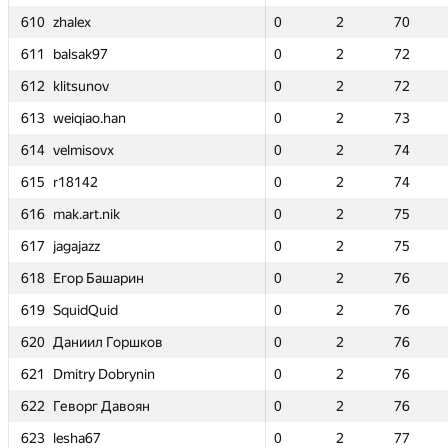
610
610
610
610
zhalex
zhalex
zhalex
zhalex
0
0
2
2
70
70
0
0
0
0
2
2
2
2
0
0
70
70
70
70
1
1
611
611
611
611
balsak97
balsak97
balsak97
balsak97
0
0
2
2
72
72
0
0
0
0
2
2
2
2
0
0
72
72
72
72
2
2
612
612
612
612
klitsunov
klitsunov
klitsunov
klitsunov
0
0
2
2
72
72
0
0
0
0
2
2
2
2
—
—
72
72
72
72
—
—
613
613
613
613
weiqiao.han
weiqiao.han
weiqiao.han
weiqiao.han
0
0
2
2
73
73
0
0
0
0
2
2
2
2
—
—
73
73
73
73
—
—
614
614
614
614
velmisovx
velmisovx
velmisovx
velmisovx
0
0
2
2
74
74
0
0
0
0
2
2
2
2
—
—
74
74
74
74
—
—
615
615
615
615
r18142
r18142
r18142
r18142
0
0
2
2
74
74
0
0
0
0
2
2
2
2
0
0
74
74
74
74
2
2
616
616
616
616
mak.art.nik
mak.art.nik
mak.art.nik
mak.art.nik
0
0
2
2
75
75
0
0
0
0
2
2
2
2
—
—
75
75
75
75
—
—
617
617
617
617
jagajazz
jagajazz
jagajazz
jagajazz
0
0
2
2
75
75
0
0
0
0
2
2
2
2
0
0
75
75
75
75
1
1
ин
ин
618
618
618
618
Егор Башарин
Егор Башарин
Егор Башарин
Егор Башарин
0
0
2
2
76
76
0
0
0
0
2
2
2
2
0
0
76
76
76
76
1
1
619
619
619
619
SquidQuid
SquidQuid
SquidQuid
SquidQuid
0
0
2
2
76
76
0
0
0
0
2
2
2
2
0
0
76
76
76
76
1
1
ршков
ршков
620
620
620
620
Даниил Горшков
Даниил Горшков
Даниил Горшков
Даниил Горшков
0
0
2
2
76
76
0
0
0
0
2
2
2
2
0
0
76
76
76
76
2
2
ynin
ynin
621
621
621
621
Dmitry Dobrynin
Dmitry Dobrynin
Dmitry Dobrynin
Dmitry Dobrynin
0
0
2
2
76
76
0
0
0
0
2
2
2
2
0
0
76
76
76
76
1
1
оян
оян
622
622
622
622
Геворг Давоян
Геворг Давоян
Геворг Давоян
Геворг Давоян
0
0
2
2
76
76
0
0
0
0
2
2
2
2
—
—
76
76
76
76
—
—
623
623
623
623
lesha67
lesha67
lesha67
lesha67
0
0
2
2
77
77
0
0
0
0
2
2
2
2
0
0
77
77
77
77
2
2