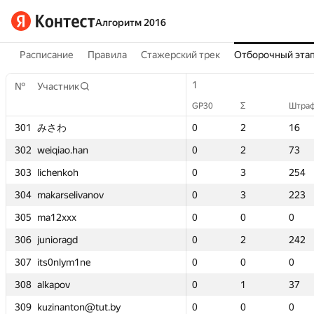
Алгоритм 2016
Расписание
Правила
Стажерский трек
Отборочный эта
1
1
1
1
1
1
2
2
№
№
№
№
Участник
Участник
Участник
Участник
GP30
GP30
Σ
Σ
Штраф
Штраф
GP30
GP30
GP30
GP30
GP30
GP30
Σ
Σ
Σ
Σ
Σ
Σ
Штра
Штра
Штра
Штра
Шт
Шт
301
301
301
301
みさわ
みさわ
みさわ
みさわ
0
0
2
2
16
16
0
0
0
0
—
—
2
2
2
2
—
—
16
16
16
16
—
—
302
302
302
302
weiqiao.han
weiqiao.han
weiqiao.han
weiqiao.han
0
0
2
2
73
73
0
0
0
0
—
—
2
2
2
2
—
—
73
73
73
73
—
—
303
303
303
303
lichenkoh
lichenkoh
lichenkoh
lichenkoh
0
0
3
3
254
254
0
0
0
0
—
—
3
3
3
3
—
—
254
254
254
254
—
—
304
304
304
304
makarselivanov
makarselivanov
makarselivanov
makarselivanov
0
0
3
3
223
223
0
0
0
0
—
—
3
3
3
3
—
—
223
223
223
223
—
—
305
305
305
305
ma12xxx
ma12xxx
ma12xxx
ma12xxx
0
0
0
0
0
0
0
0
0
0
—
—
0
0
0
0
—
—
0
0
0
0
—
—
306
306
306
306
junioragd
junioragd
junioragd
junioragd
0
0
2
2
242
242
0
0
0
0
—
—
2
2
2
2
—
—
242
242
242
242
—
—
307
307
307
307
its0nlym1ne
its0nlym1ne
its0nlym1ne
its0nlym1ne
0
0
0
0
0
0
0
0
0
0
—
—
0
0
0
0
—
—
0
0
0
0
—
—
308
308
308
308
alkapov
alkapov
alkapov
alkapov
0
0
1
1
37
37
0
0
0
0
—
—
1
1
1
1
—
—
37
37
37
37
—
—
309
309
309
309
kuzinanton@tut.by
kuzinanton@tut.by
kuzinanton@tut.by
kuzinanton@tut.by
0
0
0
0
0
0
0
0
0
0
—
—
0
0
0
0
—
—
0
0
0
0
—
—