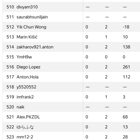
510
510
510
510
divyam310
divyam310
divyam310
divyam310
—
—
—
—
—
—
—
—
—
—
—
—
—
—
0
0
—
—
—
—
2
2
ljain
ljain
511
511
511
511
saurabhsuniljain
saurabhsuniljain
saurabhsuniljain
saurabhsuniljain
—
—
—
—
—
—
—
—
—
—
—
—
—
—
0
0
—
—
—
—
1
1
Wong
Wong
512
512
512
512
Yik Chun Wong
Yik Chun Wong
Yik Chun Wong
Yik Chun Wong
0
0
2
2
-18
-18
0
0
0
0
2
2
2
2
—
—
-18
-18
-18
-18
—
—
513
513
513
513
Marin Kišić
Marin Kišić
Marin Kišić
Marin Kišić
0
0
1
1
10
10
0
0
0
0
1
1
1
1
—
—
10
10
10
10
—
—
1.anton
1.anton
514
514
514
514
zakharov921.anton
zakharov921.anton
zakharov921.anton
zakharov921.anton
0
0
2
2
138
138
0
0
0
0
2
2
2
2
—
—
138
138
138
138
—
—
515
515
515
515
YmH9w
YmH9w
YmH9w
YmH9w
0
0
0
0
0
0
0
0
0
0
0
0
0
0
—
—
0
0
0
0
—
—
z
z
516
516
516
516
Diego Lopez
Diego Lopez
Diego Lopez
Diego Lopez
0
0
2
2
261
261
0
0
0
0
2
2
2
2
—
—
261
261
261
261
—
—
517
517
517
517
Anton.Hola
Anton.Hola
Anton.Hola
Anton.Hola
0
0
2
2
112
112
0
0
0
0
2
2
2
2
—
—
112
112
112
112
—
—
518
518
518
518
y5520552
y5520552
y5520552
y5520552
—
—
—
—
—
—
—
—
—
—
—
—
—
—
0
0
—
—
—
—
1
1
519
519
519
519
imfrank2
imfrank2
imfrank2
imfrank2
0
0
1
1
3
3
0
0
0
0
1
1
1
1
—
—
3
3
3
3
—
—
520
520
520
520
naik
naik
naik
naik
—
—
—
—
—
—
—
—
—
—
—
—
—
—
0
0
—
—
—
—
1
1
L
L
521
521
521
521
Alex.PKZDL
Alex.PKZDL
Alex.PKZDL
Alex.PKZDL
0
0
2
2
68
68
0
0
0
0
2
2
2
2
—
—
68
68
68
68
—
—
522
522
522
522
ゆらふな
ゆらふな
ゆらふな
ゆらふな
0
0
2
2
13
13
0
0
0
0
2
2
2
2
—
—
13
13
13
13
—
—
523
523
523
523
mm12-2
mm12-2
mm12-2
mm12-2
0
0
2
2
28
28
0
0
0
0
2
2
2
2
—
—
28
28
28
28
—
—