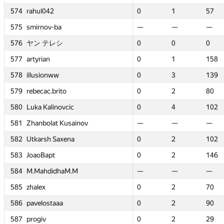
574
574
574
574
rahul042
rahul042
rahul042
rahul042
0
0
1
1
57
57
0
0
0
0
—
—
1
1
1
1
—
—
57
57
57
57
—
—
575
575
575
575
smirnov-ba
smirnov-ba
smirnov-ba
smirnov-ba
—
—
—
—
—
—
—
—
—
—
0
0
—
—
—
—
1
1
—
—
—
—
14
14
576
576
576
576
ヤン テレシ
ヤン テレシ
ヤン テレシ
ヤン テレシ
0
0
0
0
0
0
0
0
0
0
—
—
0
0
0
0
—
—
0
0
0
0
—
—
577
577
577
577
artyrian
artyrian
artyrian
artyrian
0
0
1
1
158
158
0
0
0
0
—
—
1
1
1
1
—
—
158
158
158
158
—
—
578
578
578
578
illusionww
illusionww
illusionww
illusionww
0
0
3
3
139
139
0
0
0
0
—
—
3
3
3
3
—
—
139
139
139
139
—
—
579
579
579
579
rebecac.brito
rebecac.brito
rebecac.brito
rebecac.brito
0
0
2
2
80
80
0
0
0
0
—
—
2
2
2
2
—
—
80
80
80
80
—
—
580
580
580
580
Luka Kalinovcic
Luka Kalinovcic
Luka Kalinovcic
Luka Kalinovcic
0
0
4
4
102
102
0
0
0
0
—
—
4
4
4
4
—
—
102
102
102
102
—
—
581
581
581
581
Zhanbolat Kusainov
Zhanbolat Kusainov
Zhanbolat Kusainov
Zhanbolat Kusainov
—
—
—
—
—
—
—
—
—
—
0
0
—
—
—
—
0
0
—
—
—
—
0
0
582
582
582
582
Utkarsh Saxena
Utkarsh Saxena
Utkarsh Saxena
Utkarsh Saxena
0
0
2
2
102
102
0
0
0
0
—
—
2
2
2
2
—
—
102
102
102
102
—
—
583
583
583
583
JoaoBapt
JoaoBapt
JoaoBapt
JoaoBapt
0
0
2
2
146
146
0
0
0
0
—
—
2
2
2
2
—
—
146
146
146
146
—
—
584
584
584
584
M.MahdidhaM.M
M.MahdidhaM.M
M.MahdidhaM.M
M.MahdidhaM.M
—
—
—
—
—
—
—
—
—
—
0
0
—
—
—
—
2
2
—
—
—
—
11
11
585
585
585
585
zhalex
zhalex
zhalex
zhalex
0
0
2
2
70
70
0
0
0
0
0
0
2
2
2
2
1
1
70
70
70
70
26
26
586
586
586
586
pavelostaaa
pavelostaaa
pavelostaaa
pavelostaaa
0
0
2
2
90
90
0
0
0
0
0
0
2
2
2
2
1
1
90
90
90
90
28
28
587
587
587
587
progiv
progiv
progiv
progiv
0
0
2
2
29
29
0
0
0
0
0
0
2
2
2
2
1
1
29
29
29
29
56
56