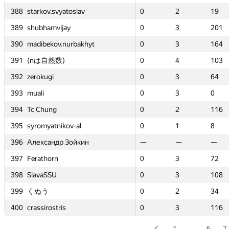
388
388
388
388
starkov.svyatoslav
starkov.svyatoslav
starkov.svyatoslav
starkov.svyatoslav
0
0
2
2
19
19
0
0
0
0
0
0
2
2
2
2
2
2
19
19
19
19
74
74
389
389
389
389
shubhamvijay
shubhamvijay
shubhamvijay
shubhamvijay
0
0
3
3
201
201
0
0
0
0
0
0
3
3
3
3
2
2
201
201
201
201
10
10
390
390
390
390
madibekov.nurbakhyt
madibekov.nurbakhyt
madibekov.nurbakhyt
madibekov.nurbakhyt
0
0
3
3
164
164
0
0
0
0
—
—
3
3
3
3
—
—
164
164
164
164
—
—
391
391
391
391
(nは自然数)
(nは自然数)
(nは自然数)
(nは自然数)
0
0
4
4
103
103
0
0
0
0
—
—
4
4
4
4
—
—
103
103
103
103
—
—
392
392
392
392
zerokugi
zerokugi
zerokugi
zerokugi
0
0
3
3
64
64
0
0
0
0
0
0
3
3
3
3
3
3
64
64
64
64
-21
-21
393
393
393
393
muali
muali
muali
muali
0
0
3
3
0
0
0
0
0
0
0
0
3
3
3
3
3
3
0
0
0
0
11
11
394
394
394
394
Tc Chung
Tc Chung
Tc Chung
Tc Chung
0
0
2
2
116
116
0
0
0
0
0
0
2
2
2
2
2
2
116
116
116
116
80
80
395
395
395
395
syromyatnikov-al
syromyatnikov-al
syromyatnikov-al
syromyatnikov-al
0
0
1
1
8
8
0
0
0
0
0
0
1
1
1
1
2
2
8
8
8
8
93
93
396
396
396
396
Александр Зойкин
Александр Зойкин
Александр Зойкин
Александр Зойкин
—
—
—
—
—
—
—
—
—
—
0
0
—
—
—
—
3
3
—
—
—
—
86
86
397
397
397
397
Ferathorn
Ferathorn
Ferathorn
Ferathorn
0
0
3
3
72
72
0
0
0
0
—
—
3
3
3
3
—
—
72
72
72
72
—
—
398
398
398
398
SlavaSSU
SlavaSSU
SlavaSSU
SlavaSSU
0
0
3
3
108
108
0
0
0
0
0
0
3
3
3
3
2
2
108
108
108
108
80
80
399
399
399
399
くぬう
くぬう
くぬう
くぬう
0
0
2
2
34
34
0
0
0
0
0
0
2
2
2
2
2
2
34
34
34
34
39
39
400
400
400
400
crassirostris
crassirostris
crassirostris
crassirostris
0
0
3
3
116
116
0
0
0
0
0
0
3
3
3
3
1
1
116
116
116
116
64
64
1
…
6
7