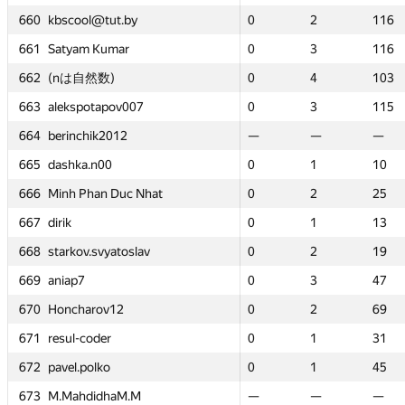
660
660
660
660
kbscool@tut.by
kbscool@tut.by
kbscool@tut.by
kbscool@tut.by
0
0
2
2
116
116
0
0
0
0
—
—
2
2
2
2
—
—
116
116
116
116
—
—
661
661
661
661
Satyam Kumar
Satyam Kumar
Satyam Kumar
Satyam Kumar
0
0
3
3
116
116
0
0
0
0
—
—
3
3
3
3
—
—
116
116
116
116
—
—
662
662
662
662
(nは自然数)
(nは自然数)
(nは自然数)
(nは自然数)
0
0
4
4
103
103
0
0
0
0
—
—
4
4
4
4
—
—
103
103
103
103
—
—
663
663
663
663
alekspotapov007
alekspotapov007
alekspotapov007
alekspotapov007
0
0
3
3
115
115
0
0
0
0
—
—
3
3
3
3
—
—
115
115
115
115
—
—
664
664
664
664
berinchik2012
berinchik2012
berinchik2012
berinchik2012
—
—
—
—
—
—
—
—
—
—
0
0
—
—
—
—
3
3
—
—
—
—
11
11
665
665
665
665
dashka.n00
dashka.n00
dashka.n00
dashka.n00
0
0
1
1
10
10
0
0
0
0
—
—
1
1
1
1
—
—
10
10
10
10
—
—
666
666
666
666
Minh Phan Duc Nhat
Minh Phan Duc Nhat
Minh Phan Duc Nhat
Minh Phan Duc Nhat
0
0
2
2
25
25
0
0
0
0
—
—
2
2
2
2
—
—
25
25
25
25
—
—
667
667
667
667
dirik
dirik
dirik
dirik
0
0
1
1
13
13
0
0
0
0
0
0
1
1
1
1
1
1
13
13
13
13
35
35
668
668
668
668
starkov.svyatoslav
starkov.svyatoslav
starkov.svyatoslav
starkov.svyatoslav
0
0
2
2
19
19
0
0
0
0
0
0
2
2
2
2
2
2
19
19
19
19
74
74
669
669
669
669
aniap7
aniap7
aniap7
aniap7
0
0
3
3
47
47
0
0
0
0
0
0
3
3
3
3
3
3
47
47
47
47
67
67
670
670
670
670
Honcharov12
Honcharov12
Honcharov12
Honcharov12
0
0
2
2
69
69
0
0
0
0
0
0
2
2
2
2
1
1
69
69
69
69
44
44
671
671
671
671
resul-coder
resul-coder
resul-coder
resul-coder
0
0
1
1
31
31
0
0
0
0
0
0
1
1
1
1
1
1
31
31
31
31
82
82
672
672
672
672
pavel.polko
pavel.polko
pavel.polko
pavel.polko
0
0
1
1
45
45
0
0
0
0
0
0
1
1
1
1
1
1
45
45
45
45
68
68
673
673
673
673
M.MahdidhaM.M
M.MahdidhaM.M
M.MahdidhaM.M
M.MahdidhaM.M
—
—
—
—
—
—
—
—
—
—
0
0
—
—
—
—
2
2
—
—
—
—
11
11