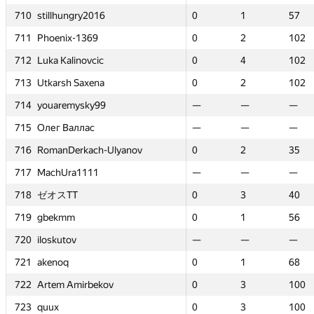
710
710
710
710
stillhungry2016
stillhungry2016
stillhungry2016
stillhungry2016
0
0
1
1
57
57
0
0
0
0
0
0
1
1
1
1
1
1
57
57
57
57
20
20
711
711
711
711
Phoenix-1369
Phoenix-1369
Phoenix-1369
Phoenix-1369
0
0
2
2
102
102
0
0
0
0
—
—
2
2
2
2
—
—
102
102
102
102
—
—
712
712
712
712
Luka Kalinovcic
Luka Kalinovcic
Luka Kalinovcic
Luka Kalinovcic
0
0
4
4
102
102
0
0
0
0
—
—
4
4
4
4
—
—
102
102
102
102
—
—
713
713
713
713
Utkarsh Saxena
Utkarsh Saxena
Utkarsh Saxena
Utkarsh Saxena
0
0
2
2
102
102
0
0
0
0
—
—
2
2
2
2
—
—
102
102
102
102
—
—
714
714
714
714
youaremysky99
youaremysky99
youaremysky99
youaremysky99
—
—
—
—
—
—
—
—
—
—
0
0
—
—
—
—
2
2
—
—
—
—
10
10
715
715
715
715
Олег Валлас
Олег Валлас
Олег Валлас
Олег Валлас
—
—
—
—
—
—
—
—
—
—
0
0
—
—
—
—
1
1
—
—
—
—
34
34
ov
ov
716
716
716
716
RomanDerkach-Ulyanov
RomanDerkach-Ulyanov
RomanDerkach-Ulyanov
RomanDerkach-Ulyanov
0
0
2
2
35
35
0
0
0
0
0
0
2
2
2
2
1
1
35
35
35
35
66
66
717
717
717
717
MachUra1111
MachUra1111
MachUra1111
MachUra1111
—
—
—
—
—
—
—
—
—
—
0
0
—
—
—
—
1
1
—
—
—
—
44
44
718
718
718
718
ゼオスTT
ゼオスTT
ゼオスTT
ゼオスTT
0
0
3
3
40
40
0
0
0
0
0
0
3
3
3
3
2
2
40
40
40
40
38
38
719
719
719
719
gbekmm
gbekmm
gbekmm
gbekmm
0
0
1
1
56
56
0
0
0
0
0
0
1
1
1
1
1
1
56
56
56
56
44
44
720
720
720
720
iloskutov
iloskutov
iloskutov
iloskutov
—
—
—
—
—
—
—
—
—
—
0
0
—
—
—
—
2
2
—
—
—
—
10
10
721
721
721
721
akenoq
akenoq
akenoq
akenoq
0
0
1
1
68
68
0
0
0
0
0
0
1
1
1
1
1
1
68
68
68
68
32
32
722
722
722
722
Artem Amirbekov
Artem Amirbekov
Artem Amirbekov
Artem Amirbekov
0
0
3
3
100
100
0
0
0
0
—
—
3
3
3
3
—
—
100
100
100
100
—
—
723
723
723
723
quux
quux
quux
quux
0
0
3
3
100
100
0
0
0
0
—
—
3
3
3
3
—
—
100
100
100
100
—
—