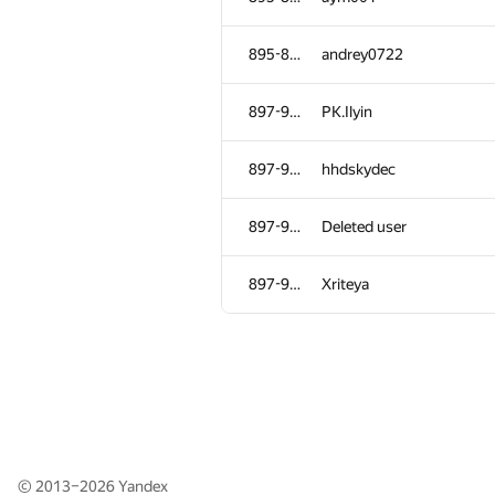
860-861
vepifanov
895-896
andrey0722
862-864
Дмитрий Кидяев
897-900
PK.Ilyin
862-864
resul-coder
897-900
hhdskydec
862-864
imang99
897-900
Deleted user
865-866
andrewpetoukhov
897-900
Xriteya
865-866
Жук Артем
867-869
ya.izobretatel7777
867-869
Роман Кульшин
© 2013–2026
Yandex