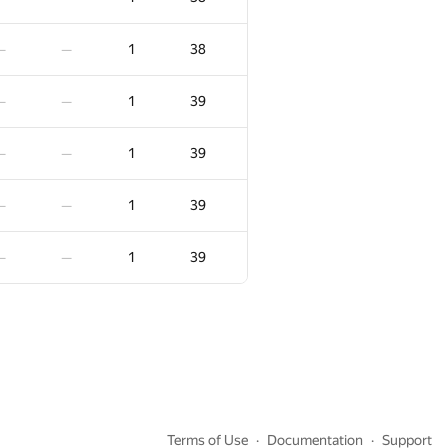
1
27
—
—
1
38
—
—
1
28
—
—
1
39
—
—
1
28
—
—
1
39
—
—
1
28
—
—
1
39
—
—
1
29
—
—
1
39
—
—
1
29
—
—
1
30
—
—
−1
1
30
—
00:50
Terms of Use
Documentation
Support