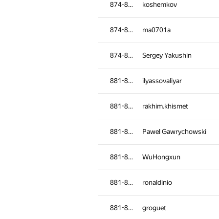
874-880
koshemkov
874-880
ma0701a
874-880
Sergey Yakushin
881-886
ilyassovaliyar
881-886
rakhim.khismet
881-886
Pawel Gawrychowski
881-886
WuHongxun
#
Participant
881-886
ronaldinio
847-851
anandakirtan
881-886
groguet