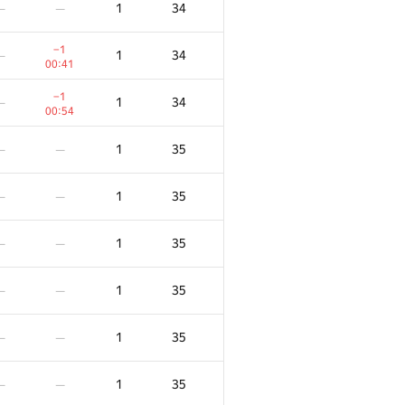
1
34
—
—
−1
1
34
—
00:41
−1
1
34
—
00:54
1
35
—
—
1
35
—
—
1
35
—
—
1
35
—
—
F
X
Score
Penalty
1
35
—
—
45
0
/
125
1
24
—
—
1
35
—
—