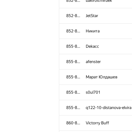
852-854
bakirov.mirbek
852-854
JetStar
852-854
Никита
855-859
Dekacc
855-859
afenster
855-859
Марат Юлдашев
855-859
s0ul701
855-859
q122-10-distanova-elvira
860-861
Victorry Buff