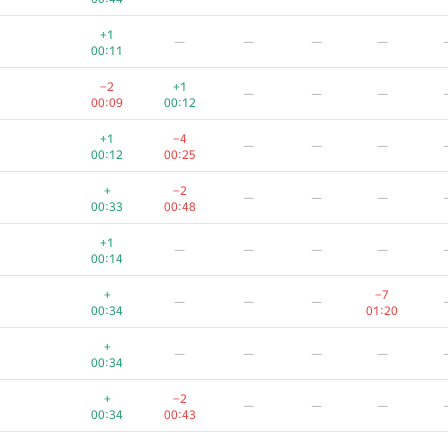
+1
—
—
—
—
00:11
−2
+1
—
—
—
00:09
00:12
+1
−4
—
—
—
00:12
00:25
+
−2
—
—
—
00:33
00:48
+1
—
—
—
—
00:14
+
−7
—
—
—
00:34
01:20
+
—
—
—
—
00:34
+
−2
—
—
—
00:34
00:43