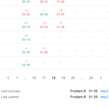
00:18
00:33
01:26
+
—
—
—
—
−2
+
−3
—
—
00:27
00:26
00:38
01:05
+1
−2
—
—
—
+1
−3
−1
—
—
00:08
00:33
00:19
00:58
01:38
+1
−5
—
—
—
+1
—
—
—
—
00:08
01:00
00:19
—
—
—
—
+
−1
—
—
—
00:41
00:39
01:28
+1
—
—
—
—
+
—
—
—
—
00:09
00:39
+
—
—
—
00:28
00:29
1
…
16
17
18
19
20
…
24
−1
+
—
—
—
00:11
00:30
Last success
Problem B
01:39
kley3
Last submit
Problem B
01:39
kley3
−5
+
—
—
—
01:04
00:30