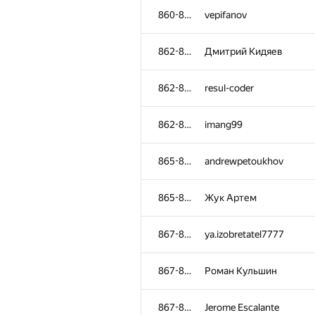
860-861
vepifanov
862-864
Дмитрий Кидяев
862-864
resul-coder
862-864
imang99
865-866
andrewpetoukhov
865-866
Жук Артем
867-869
ya.izobretatel7777
867-869
Роман Кульшин
867-869
Jerome Escalante