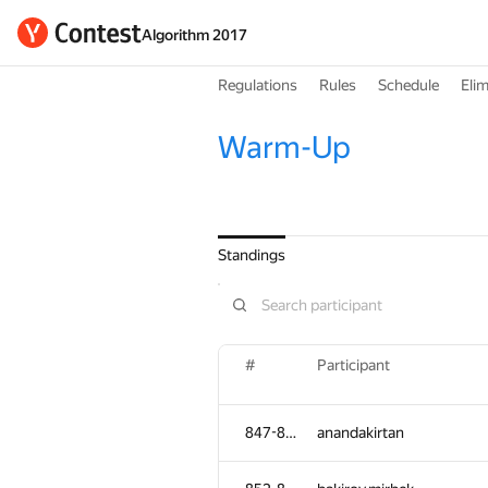
Algorithm 2017
Regulations
Rules
Schedule
Elim
Warm-Up
Standings
#
Participant
847-851
anandakirtan