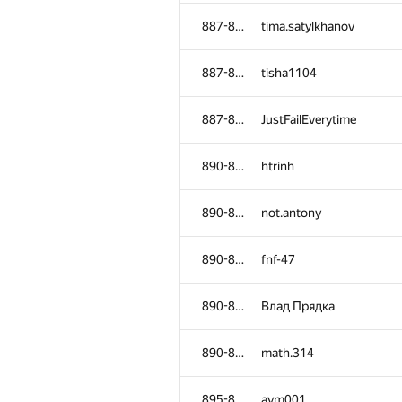
852-854
bakirov.mirbek
887-889
tima.satylkhanov
852-854
JetStar
887-889
tisha1104
852-854
Никита
887-889
JustFailEverytime
855-859
Dekacc
890-894
htrinh
855-859
afenster
890-894
not.antony
855-859
Марат Юлдашев
890-894
fnf-47
855-859
s0ul701
890-894
Влад Прядка
855-859
q122-10-distanova-elvira
890-894
math.314
860-861
Victorry Buff
895-896
aym001