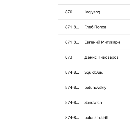
870
jiaqiyang
871-872
Глеб Попов
871-872
Евгений Митикари
873
Денис Пивоваров
874-880
SquidQuid
874-880
petuhovskiy
874-880
Sandwich
874-880
bolonkin.kirill