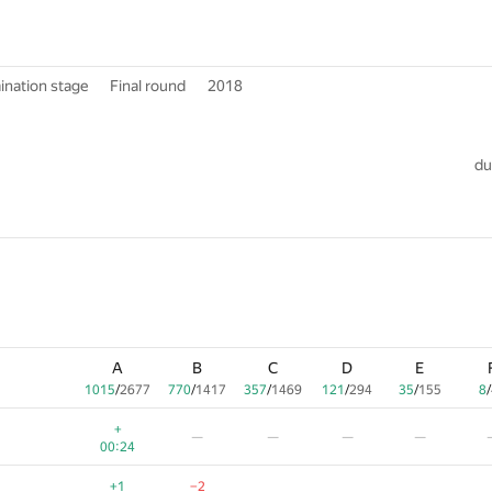
ination stage
Final round
2018
du
A
B
C
D
E
1015
/
2677
770
/
1417
357
/
1469
121
/
294
35
/
155
8
/
+
—
—
—
—
00:24
+1
−2