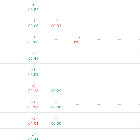
+
—
—
—
—
00:27
+1
−2
—
—
—
00:08
00:33
+1
−5
—
—
—
00:08
01:00
—
—
—
—
00:41
+1
—
—
—
—
00:09
+
—
—
—
00:28
00:29
−1
+
—
—
—
00:11
00:30
−5
+
—
—
—
01:04
00:30
—
—
—
—
00:44