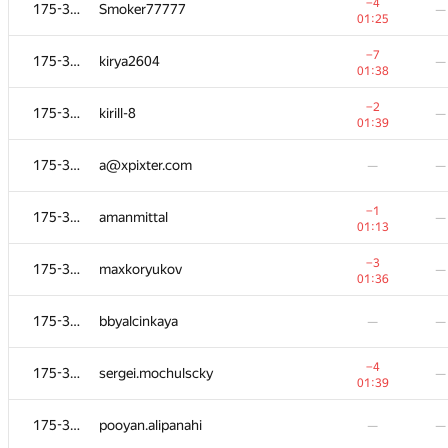
175-364
super-prikol.ufa
—
−4
175-364
Smoker77777
—
01:37
01:25
−1
175-364
kirill-146
—
−7
175-364
kirya2604
—
01:03
01:38
175-364
yurysmn
—
—
−2
175-364
kirill-8
—
01:39
175-364
art-grachyov
—
—
175-364
a@xpixter.com
—
—
−6
175-364
Станислав Жолнин
—
−1
175-364
amanmittal
—
01:
01:13
175-364
Андрей Ким
—
—
−3
175-364
maxkoryukov
—
01:36
175-364
pp pp
—
—
175-364
bbyalcinkaya
—
—
175-364
gskhirtladze
—
—
−4
175-364
sergei.mochulscky
—
01:39
−9
175-364
Maxim Velikanov
—
175-364
pooyan.alipanahi
—
—
01:39