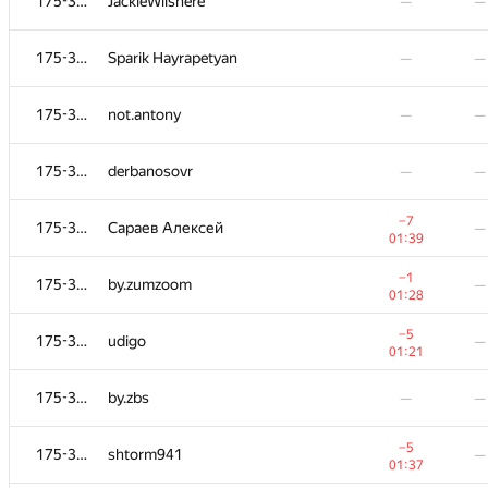
175-364
JackieWilshere
—
—
175-364
Sparik Hayrapetyan
—
—
175-364
not.antony
—
—
175-364
derbanosovr
—
—
−7
175-364
Сараев Алексей
—
01:39
−1
175-364
by.zumzoom
—
01:28
−5
175-364
udigo
—
01:21
175-364
by.zbs
—
—
−5
175-364
shtorm941
—
01:37