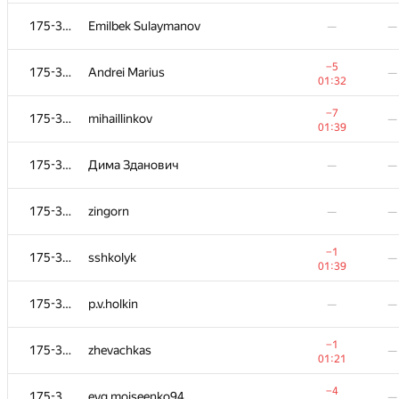
175-364
lilian.ciobanu
—
—
175-364
Emilbek Sulaymanov
—
—
175-364
neden
—
—
−5
175-364
Andrei Marius
—
01:32
−7
175-364
mbaros
—
−7
175-364
mihaillinkov
—
01:22
01:39
175-364
vy007vikas
—
—
175-364
Дима Зданович
—
—
−2
175-364
Лена Шалашугина
—
175-364
zingorn
—
—
01:16
175-364
kerimkocekow
—
—
−1
175-364
sshkolyk
—
01:39
175-364
dbera
—
—
175-364
p.v.holkin
—
—
−2
175-364
korotenkodg
—
−1
175-364
zhevachkas
—
01:20
01:21
−4
175-364
Smoker77777
—
−4
175-364
evg.moiseenko94
—
01:25