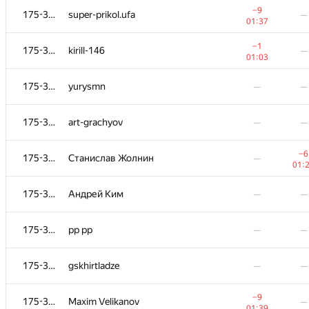
−9
175-364
super-prikol.ufa
—
01:37
−1
175-364
kirill-146
—
01:03
175-364
yurysmn
—
—
175-364
art-grachyov
—
—
−6
175-364
Станислав Жолнин
—
01:
175-364
Андрей Ким
—
—
#
Participant
A
B
175-364
pp pp
—
—
130
/
1090
19
/
175-364
MagAlex
—
—
175-364
gskhirtladze
—
—
175-364
JackieWilshere
—
—
−9
175-364
Maxim Velikanov
—
01:39