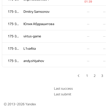
01:39
−7
175-364
kirya2604
—
175-364
Dmitry Samsonov
—
—
01:38
−2
175-364
kirill-8
—
175-364
Юлия Абдрашитова
—
—
01:39
175-364
a@xpixter.com
—
—
175-364
virtus-game
—
—
−1
175-364
amanmittal
—
175-364
L1va4ka
—
—
01:13
−3
175-364
maxkoryukov
—
175-364
andy.shlyahov
—
—
01:36
175-364
bbyalcinkaya
—
—
1
2
3
−4
175-364
sergei.mochulscky
—
01:39
Last success
Last submit
175-364
pooyan.alipanahi
—
—
© 2013–2026
Yandex