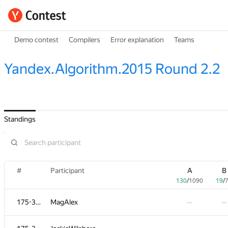
Demo contest
Compilers
Error explanation
Teams
Yandex.Algorithm.2015 Round 2.2
Standings
#
Participant
A
B
130
/
1090
19
/
175-364
MagAlex
—
—