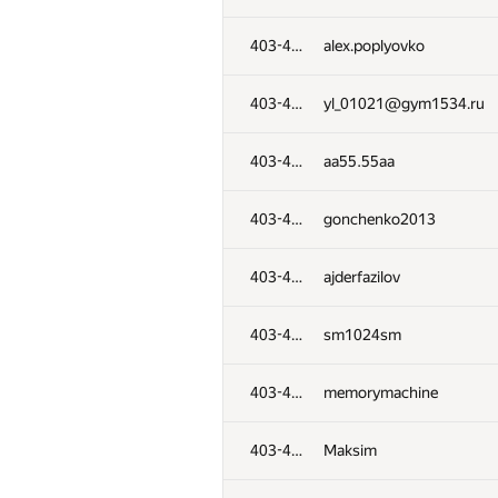
#
Participant
403-435
alex.poplyovko
401
dirik
403-435
yl_01021@gym1534.ru
402
luckman
403-435
aa55.55aa
403-435
a.duhovnik
403-435
gonchenko2013
403-435
densev5
403-435
ajderfazilov
403-435
Crowl3y
403-435
sm1024sm
403-435
tema.lyutenckov2012
403-435
memorymachine
403-435
Gazizbek7
403-435
Maksim