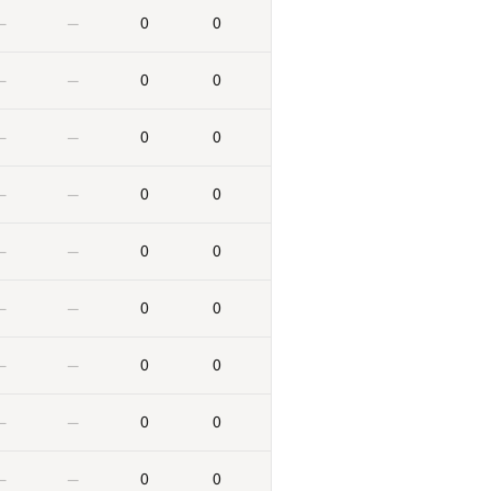
0
0
—
—
0
0
—
—
0
0
—
—
0
0
—
—
0
0
—
—
0
0
—
—
0
0
—
—
0
0
—
—
0
0
—
—