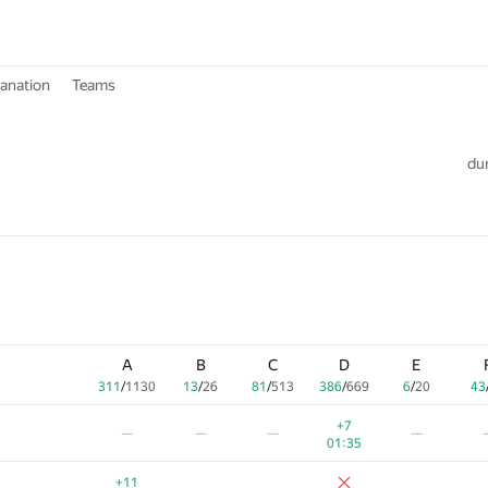
lanation
Teams
dur
A
B
C
D
E
311
/
1130
13
/
26
81
/
513
386
/
669
6
/
20
43
+7
—
—
—
—
01:35
+11