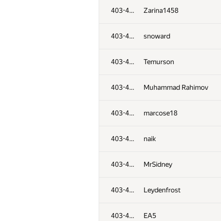
403-435
Zarina1458
403-435
snoward
403-435
Temurson
403-435
Muhammad Rahimov
403-435
marcose18
403-435
naik
403-435
MrSidney
403-435
Leydenfrost
403-435
EA5