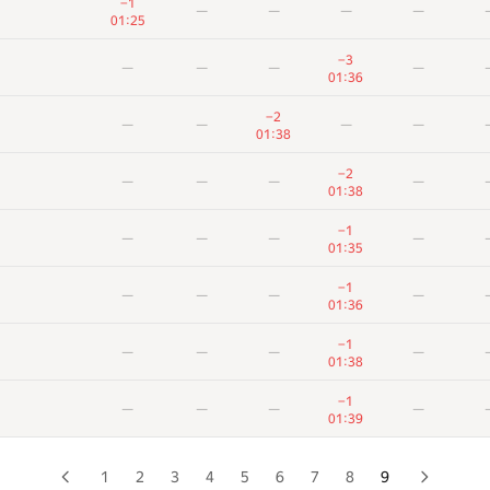
—
—
—
—
−1
—
—
—
—
00:34
01:25
−4
—
—
—
—
−3
—
—
—
—
00:52
01:36
—
—
—
—
−2
—
—
—
—
00:31
01:38
−3
—
—
—
—
−2
—
—
—
—
01:28
01:38
−5
—
—
—
—
−1
—
—
—
—
01:28
01:35
−2
−1
—
—
—
−1
—
—
—
—
00:46
01:02
01:36
−5
—
—
—
−1
—
—
—
—
01:07
00:47
01:38
−5
—
—
—
—
−1
—
—
—
—
01:14
01:39
−7
—
—
—
—
01:29
1
2
3
4
5
6
7
8
9