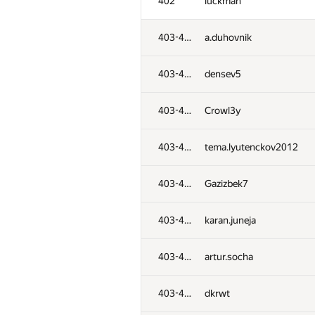
402
luckman
403-435
a.duhovnik
403-435
densev5
403-435
Crowl3y
403-435
tema.lyutenckov2012
403-435
Gazizbek7
403-435
karan.juneja
403-435
artur.socha
403-435
dkrwt