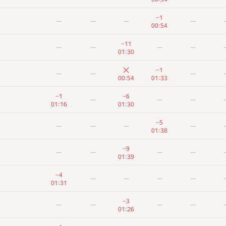
A
B
C
D
E
−1
—
—
—
—
311
/
1130
13
/
26
81
/
513
386
/
669
6
/
20
43
00:54
+7
—
—
—
—
−11
—
—
—
—
01:35
01:30
+11
—
—
—
−1
—
—
—
01:25
00:11
00:54
01:33
−10
−4
—
—
—
−1
−6
—
—
—
01:01
00:22
01:16
01:30
−4
—
—
—
—
−5
—
—
—
—
00:32
01:38
−4
—
—
—
—
−9
—
—
—
—
00:48
01:39
−13
—
—
—
—
−4
—
—
—
—
01:29
01:31
−1
−5
—
—
—
−3
—
—
—
—
00:20
01:08
01:26
−2