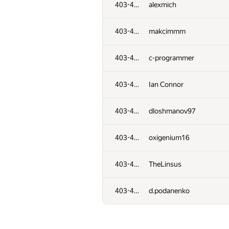
403-435
karan.juneja
403-435
alexmich
403-435
artur.socha
403-435
makcimmm
403-435
dkrwt
403-435
c-programmer
403-435
Zarina1458
403-435
Ian Connor
403-435
snoward
403-435
dloshmanov97
403-435
Temurson
403-435
oxigenium16
403-435
Muhammad Rahimov
403-435
TheLinsus
403-435
marcose18
403-435
d.podanenko
403-435
naik