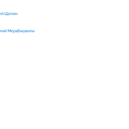
сей Щепин
аклий Мерабишвили