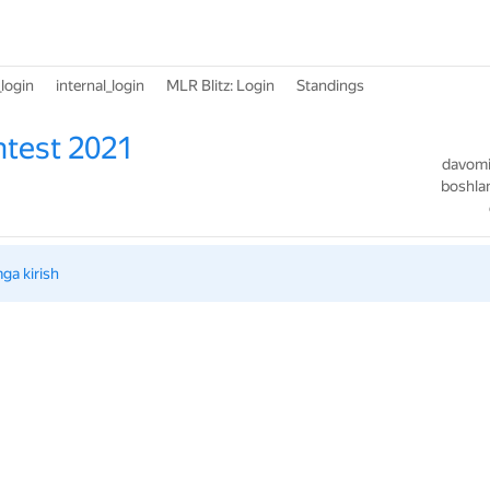
login
internal_login
MLR Blitz: Login
Standings
test 2021
davomiy
boshlan
mga kirish