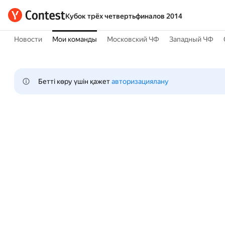
Кубок трёх четвертьфиналов 2014
Новости
Мои команды
Московский ЧФ
Западный ЧФ
Бетті көру үшін қажет 
авторизациялану