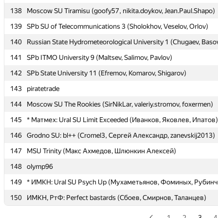
138
138
Moscow SU Tiramisu (goofy57, nikita.doykov, Jean.Paul.Shapo)
Moscow SU Tiramisu (goofy57, nikita.doykov, Jean.Paul.Shapo)
139
139
SPb SU of Telecommunications 3 (Sholokhov, Veselov, Orlov)
SPb SU of Telecommunications 3 (Sholokhov, Veselov, Orlov)
140
140
Russian State Hydrometeorological University 1 (Chugaev, Baso
Russian State Hydrometeorological University 1 (Chugaev, Baso
141
141
SPb ITMO University 9 (Maltsev, Salimov, Pavlov)
SPb ITMO University 9 (Maltsev, Salimov, Pavlov)
142
142
SPb State University 11 (Efremov, Komarov, Shigarov)
SPb State University 11 (Efremov, Komarov, Shigarov)
143
143
piratetrade
piratetrade
144
144
Moscow SU The Rookies (SirNikLar, valeriy.stromov, foxermen)
Moscow SU The Rookies (SirNikLar, valeriy.stromov, foxermen)
145
145
* Матмех: Ural SU Limit Exceeded (Иванков, Яковлев, Ипатов)
* Матмех: Ural SU Limit Exceeded (Иванков, Яковлев, Ипатов)
146
146
Grodno SU: bl++ (Cromel3, Сергей Александр, zanevskij2013)
Grodno SU: bl++ (Cromel3, Сергей Александр, zanevskij2013)
147
147
MSU Trinity (Макс Ахмедов, Шлюнкин Алексей)
MSU Trinity (Макс Ахмедов, Шлюнкин Алексей)
148
148
olymp96
olymp96
149
149
* ИМКН: Ural SU Psych Up (Мухаметьянов, Фоминых, Рубинч
* ИМКН: Ural SU Psych Up (Мухаметьянов, Фоминых, Рубинч
150
150
ИМКН, РтФ: Perfect bastards (Сбоев, Смирнов, Таланцев)
ИМКН, РтФ: Perfect bastards (Сбоев, Смирнов, Таланцев)
1
2
3
4