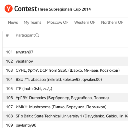
Three Subregionals Cup 2014
News
My Teams
Moscow QF
Western QF
Northern QF
#
#
Participant
Participant
101
101
arystan97
arystan97
102
102
vepifanov
vepifanov
103
103
СУНЦ УрФУ: DCP from SESC (Шарко, Минаев, Костюков)
СУНЦ УрФУ: DCP from SESC (Шарко, Минаев, Костюков)
104
104
BSU #1: abacaba (nekrald, kolesov93, qwaker.00)
BSU #1: abacaba (nekrald, kolesov93, qwaker.00)
105
105
ITF (inuhir0shi, れん)
ITF (inuhir0shi, れん)
106
106
УрГЭУ: Dummies (Бирбровер, Раджабова, Попова)
УрГЭУ: Dummies (Бирбровер, Раджабова, Попова)
107
107
ИМКН: Mushrooms (Пивко, Борзунов, Пермяков)
ИМКН: Mushrooms (Пивко, Борзунов, Пермяков)
108
108
SPb Baltic State Technical University 1 (Davydenko, Gabidullin, K
SPb Baltic State Technical University 1 (Davydenko, Gabidullin, K
109
109
pavluntiy96
pavluntiy96