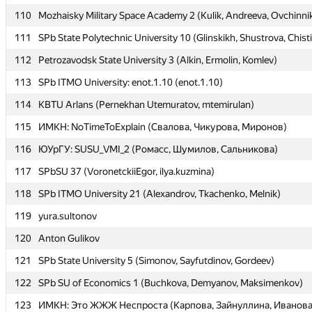
110
110
Mozhaisky Military Space Academy 2 (Kulik, Andreeva, Ovchinni
Mozhaisky Military Space Academy 2 (Kulik, Andreeva, Ovchinni
111
111
SPb State Polytechnic University 10 (Glinskikh, Shustrova, Chist
SPb State Polytechnic University 10 (Glinskikh, Shustrova, Chist
112
112
Petrozavodsk State University 3 (Alkin, Ermolin, Komlev)
Petrozavodsk State University 3 (Alkin, Ermolin, Komlev)
113
113
SPb ITMO University: enot.1.10 (enot.1.10)
SPb ITMO University: enot.1.10 (enot.1.10)
114
114
KBTU Arlans (Pernekhan Utemuratov, mtemirulan)
KBTU Arlans (Pernekhan Utemuratov, mtemirulan)
115
115
ИМКН: NoTimeToExplain (Свалова, Чикурова, Миронов)
ИМКН: NoTimeToExplain (Свалова, Чикурова, Миронов)
116
116
ЮУрГУ: SUSU_VMI_2 (Ромасс, Шумилов, Сальникова)
ЮУрГУ: SUSU_VMI_2 (Ромасс, Шумилов, Сальникова)
117
117
SPbSU 37 (VoronetckiiEgor, ilya.kuzmina)
SPbSU 37 (VoronetckiiEgor, ilya.kuzmina)
118
118
SPb ITMO University 21 (Alexandrov, Tkachenko, Melnik)
SPb ITMO University 21 (Alexandrov, Tkachenko, Melnik)
119
119
yura.sultonov
yura.sultonov
120
120
Anton Gulikov
Anton Gulikov
121
121
SPb State University 5 (Simonov, Sayfutdinov, Gordeev)
SPb State University 5 (Simonov, Sayfutdinov, Gordeev)
122
122
SPb SU of Economics 1 (Buchkova, Demyanov, Maksimenkov)
SPb SU of Economics 1 (Buchkova, Demyanov, Maksimenkov)
123
123
ИМКН: Это ЖЖЖ Неспроста (Карпова, Зайнуллина, Иванова
ИМКН: Это ЖЖЖ Неспроста (Карпова, Зайнуллина, Иванова