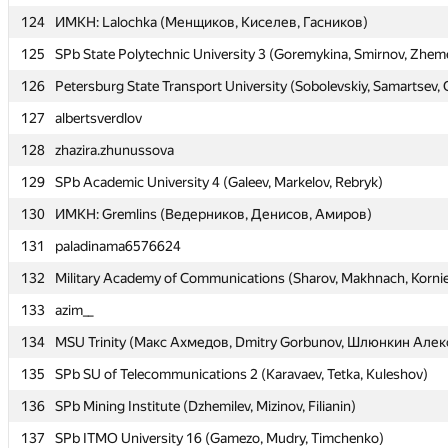
124
124
ИМКН: Lalochka (Менщиков, Киселев, Гасников)
ИМКН: Lalochka (Менщиков, Киселев, Гасников)
125
125
SPb State Polytechnic University 3 (Goremykina, Smirnov, Zhem
SPb State Polytechnic University 3 (Goremykina, Smirnov, Zhem
126
126
Petersburg State Transport University (Sobolevskiy, Samartsev, 
Petersburg State Transport University (Sobolevskiy, Samartsev, 
127
127
albertsverdlov
albertsverdlov
128
128
zhazira.zhunussova
zhazira.zhunussova
129
129
SPb Academic University 4 (Galeev, Markelov, Rebryk)
SPb Academic University 4 (Galeev, Markelov, Rebryk)
130
130
ИМКН: Gremlins (Ведерников, Денисов, Амиров)
ИМКН: Gremlins (Ведерников, Денисов, Амиров)
131
131
paladinama6576624
paladinama6576624
132
132
Military Academy of Communications (Sharov, Makhnach, Korni
Military Academy of Communications (Sharov, Makhnach, Korni
133
133
azim__
azim__
134
134
MSU Trinity (Макс Ахмедов, Dmitry Gorbunov, Шлюнкин Алек
MSU Trinity (Макс Ахмедов, Dmitry Gorbunov, Шлюнкин Алек
135
135
SPb SU of Telecommunications 2 (Karavaev, Tetka, Kuleshov)
SPb SU of Telecommunications 2 (Karavaev, Tetka, Kuleshov)
136
136
SPb Mining Institute (Dzhemilev, Mizinov, Filianin)
SPb Mining Institute (Dzhemilev, Mizinov, Filianin)
137
137
SPb ITMO University 16 (Gamezo, Mudry, Timchenko)
SPb ITMO University 16 (Gamezo, Mudry, Timchenko)