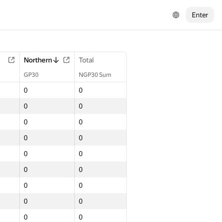
Enter
Northern
Total
GP30
NGP30 Sum
0
0
0
0
0
0
0
0
0
0
0
0
0
0
0
0
0
0