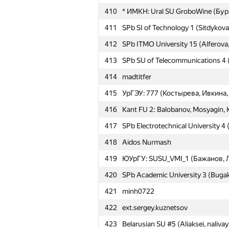
410
* ИМКН: Ural SU GroboWine (Бу
411
SPb SI of Technology 1 (Sitdykov
412
SPb ITMO University 15 (Alferova
413
SPb SU of Telecommunications 4 
414
madtitfer
415
УрГЭУ: 777 (Костырева, Ивкина
416
Kant FU 2: Balobanov, Mosyagin, 
417
SPb Electrotechnical University 4 
418
Aidos Nurmash
419
ЮУрГУ: SUSU_VMI_1 (Бажанов, 
420
SPb Academic University 3 (Bugak
421
minh0722
422
ext.sergey.kuznetsov
#
Participant
423
Belarusian SU #5 (Aliaksei, nalivay