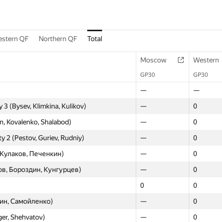
stern QF
Northern QF
Total
Moscow
Western
GP30
GP30
—
—
3 (Bysev, Klimkina, Kulikov)
—
0
in, Kovalenko, Shalabod)
—
0
ty 2 (Pestov, Guriev, Rudniy)
—
0
Кулаков, Печенкин)
—
0
в, Бороздин, Кунгурцев)
—
0
0
0
ин, Самойленко)
—
0
ger, Shehvatov)
—
0