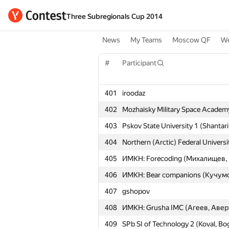
Three Subregionals Cup 2014
News
My Teams
Moscow QF
We
#
Participant
401
iroodaz
402
Mozhaisky Military Space Academy 
403
Pskov State University 1 (Shantar
404
Northern (Arctic) Federal Universi
405
ИМКН: Forecoding (Михалищев, 
406
ИМКН: Bear companions (Кучумо
407
gshopov
408
ИМКН: Grusha IMC (Агеев, Авер
409
SPb SI of Technology 2 (Koval, Bo