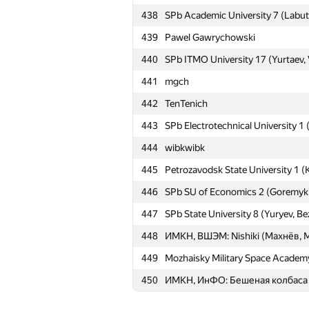
438
SPb Academic University 7 (Labut
415
УрГЭУ: 777 (Костырева, Ивкина
439
Pawel Gawrychowski
416
Kant FU 2: Balobanov, Mosyagin, 
440
SPb ITMO University 17 (Yurtaev,
417
SPb Electrotechnical University 4 
441
mgch
418
Aidos Nurmash
442
TenTenich
419
ЮУрГУ: SUSU_VMI_1 (Бажанов, 
443
SPb Electrotechnical University 1
420
SPb Academic University 3 (Bugak
444
wibkwibk
421
minh0722
445
Petrozavodsk State University 1 (
422
ext.sergey.kuznetsov
446
SPb SU of Economics 2 (Goremykin
423
Belarusian SU #5 (Aliaksei, nalivay
447
SPb State University 8 (Yuryev, B
424
SPb SI of Technology 3 (Gricenko,
448
ИМКН, ВШЭМ: Nishiki (Махнёв,
425
Zigmārs Rupenheits
449
Mozhaisky Military Space Academy
426
УралЭНИН: Solo (Тарчуткин)
450
ИМКН, ИнФО: Бешеная колбаса
427
mokin96
428
ФТИ, ИМКН: AGP (Захаров, Али