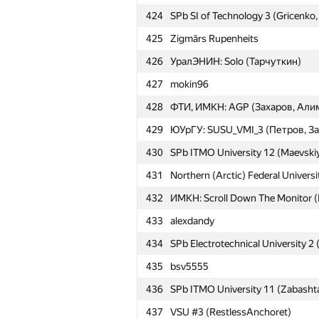
424
SPb SI of Technology 3 (Gricenko,
401
iroodaz
425
Zigmārs Rupenheits
402
Mozhaisky Military Space Academy 
426
УралЭНИН: Solo (Тарчуткин)
403
Pskov State University 1 (Shantar
427
mokin96
404
Northern (Arctic) Federal Universi
428
ФТИ, ИМКН: AGP (Захаров, Али
405
ИМКН: Forecoding (Михалищев, 
429
ЮУрГУ: SUSU_VMI_3 (Петров, За
406
ИМКН: Bear companions (Кучумо
430
SPb ITMO University 12 (Maevskiy
407
gshopov
431
Northern (Arctic) Federal Univers
408
ИМКН: Grusha IMC (Агеев, Авер
432
ИМКН: Scroll Down The Monitor 
409
SPb SI of Technology 2 (Koval, Bo
433
alexdandy
410
* ИМКН: Ural SU GroboWine (Бу
434
SPb Electrotechnical University 2 (
411
SPb SI of Technology 1 (Sitdykov
435
bsv5555
412
SPb ITMO University 15 (Alferova
436
SPb ITMO University 11 (Zabashta
413
SPb SU of Telecommunications 4 
437
VSU #3 (RestlessAnchoret)
414
madtitfer