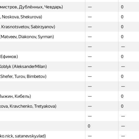
рмистров, Дублённых, Чевдарь)
—
0
a, Noskova, Shekurova)
—
0
, Krasnotsvetov, Sabirzyanov)
—
0
(Matveev, Diakonov, Syrman)
—
0
—
—
, Ефимов)
—
0
Koblyk (AleksanderMilan)
—
—
(Shefer, Turov, Bimbetov)
—
0
—
—
Лыжин, Кибель)
—
0
ova, Kravchenko, Tretyakova)
—
0
—
—
0
—
Moscow
Western
ko.nick, satanevsky.vlad)
—
—
GP30
GP30