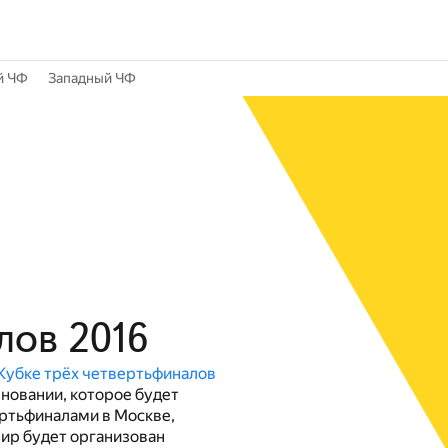
й ЧФ
Западный ЧФ
лов 2016
Кубке трёх четвертьфиналов
новании, которое будет
ертьфиналами в Москве,
ир будет организован