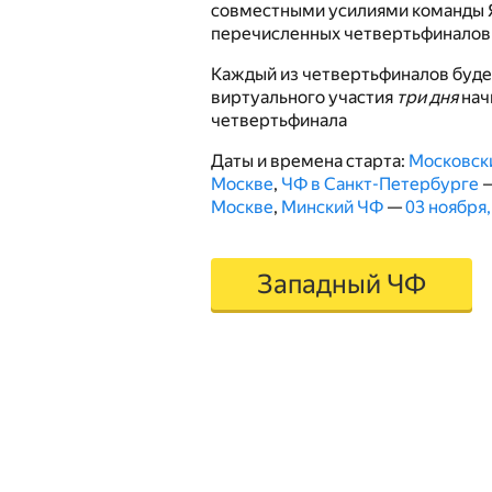
совместными усилиями команды 
перечисленных четвертьфиналов
Каждый из четвертьфиналов буде
виртуального участия
три дня
нач
четвертьфинала
Даты и времена старта:
Московск
Москве
,
ЧФ в Санкт-Петербурге
Москве
,
Минский ЧФ
—
03 ноября,
Западный ЧФ