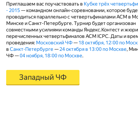
Приглашаем вас поучаствовать в
Кубке трёх четвертьф
- 2015
— командном онлайн-соревновании, которое буде
проводиться параллельно с четвертьфиналами ACM в Мо
Минске и Санкт-Петербурге. Турнир будет организован
совместными усилиями команды Яндекс.Контест и жюри
перечисленных четвертьфиналов ACM ICPC. Даты и вре
проведения:
Московский ЧФ
—
18 октября, 12:00 по Мос
в
Санкт-Петербурге
—
24 октября в 13:00 по Москве
, Ми
ЧФ —
04 ноября, 18:00 по Москве
.
Западный ЧФ