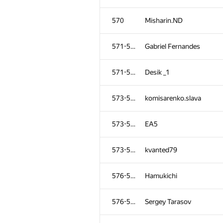
570
Misharin.ND
571-572
Gabriel Fernandes
571-572
Desik _1
573-575
komisarenko.slava
573-575
EA5
573-575
kvanted79
576-577
Hamukichi
576-577
Sergey Tarasov