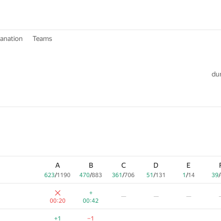
lanation
Teams
dur
A
B
C
D
E
623
/
1190
470
/
883
361
/
706
51
/
131
1
/
14
39
/
+
—
—
—
00:20
00:42
+1
−1