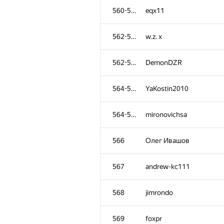
560-561
eqx11
562-563
w.z. x
562-563
DemonDZR
564-565
YaKostin2010
564-565
mironovichsa
566
Олег Ивашов
567
andrew-kc111
568
jimrondo
569
foxpr