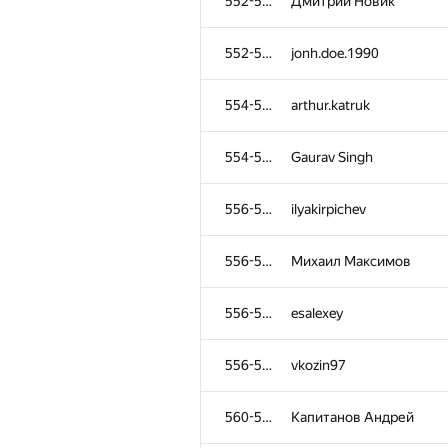
552-553
Дмитрий Новик
552-553
jonh.doe.1990
554-555
arthur.katruk
554-555
Gaurav Singh
556-559
ilyakirpichev
556-559
Михаил Максимов
556-559
esalexey
556-559
vkozin97
560-561
Капитанов Андрей