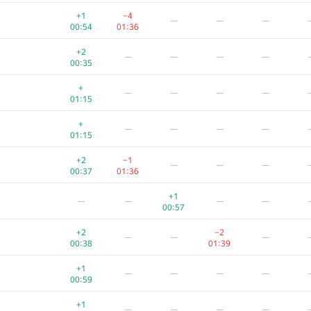
+1
−1
—
—
—
+1
−4
—
—
—
00:23
01:37
00:54
01:36
+
−3
—
—
—
+2
—
—
—
—
00:43
01:27
00:35
+
—
—
—
—
+
—
—
—
—
00:45
01:15
+
−3
—
—
—
+
—
—
—
—
00:45
01:39
01:15
+1
—
—
—
—
+2
−1
—
—
—
00:26
00:37
01:36
+1
—
—
—
—
+1
—
—
—
—
00:26
00:57
+
—
—
—
—
+2
−2
—
—
—
00:46
00:38
01:39
+
—
—
—
—
+1
—
—
—
—
00:46
00:59
+1
−2
—
—
—
+1
—
—
—
—
00:27
01:33