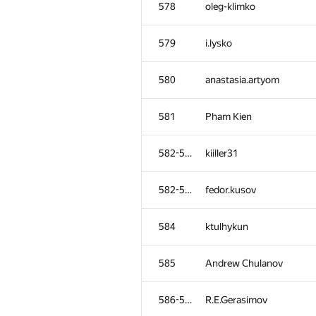
578
oleg-klimko
579
i.lysko
580
anastasia.artyom
581
Pham Kien
582-583
kiiller31
582-583
fedor.kusov
584
ktulhykun
#
Participant
585
Andrew Chulanov
551
Никита
586-587
R.E.Gerasimov