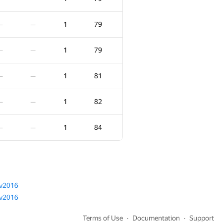
1
47
—
—
1
79
—
—
1
48
—
—
1
79
—
—
1
48
—
—
1
81
—
—
1
49
—
—
1
82
—
—
1
49
—
—
1
84
—
—
1
50
—
—
1
51
—
—
v2016
v2016
1
52
—
—
Terms of Use
Documentation
Support