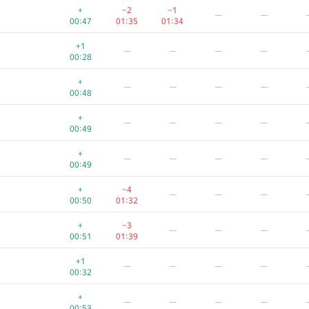
+
−2
−1
—
—
00:47
01:35
01:34
+1
—
—
—
—
00:28
+
—
—
—
—
00:48
+
—
—
—
—
00:49
+
—
—
—
—
00:49
+
−4
—
—
—
00:50
01:32
+
−3
—
—
—
00:51
01:39
+1
—
—
—
—
00:32
+
—
—
—
—
00:53