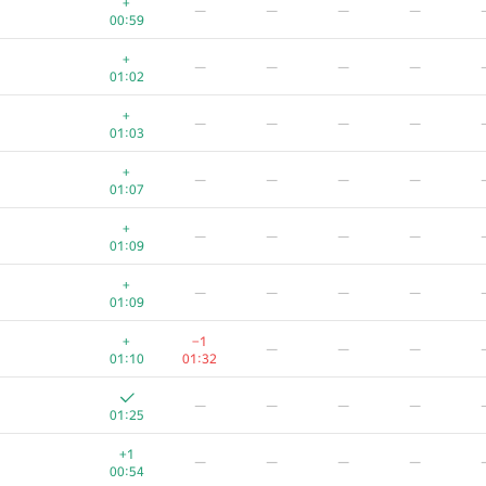
+
—
—
—
—
00:59
+
—
—
—
—
01:02
+
—
—
—
—
01:03
+
—
—
—
—
01:07
+
—
—
—
—
01:09
+
—
—
—
—
01:09
+
−1
—
—
—
01:10
01:32
A
B
C
D
E
—
—
—
—
623
/
1190
470
/
883
361
/
706
51
/
131
1
/
14
39
/
01:25
+
—
—
—
+1
—
—
—
—
00:20
00:42
00:54