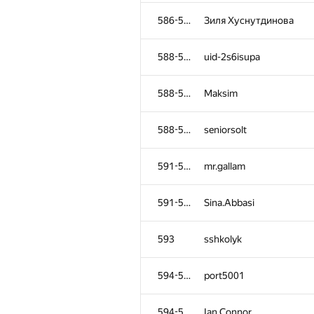
552-553
Дмитрий Новик
586-587
Зиля Хуснутдинова
552-553
jonh.doe.1990
588-590
uid-2s6isupa
554-555
arthur.katruk
588-590
Maksim
554-555
Gaurav Singh
588-590
seniorsolt
556-559
ilyakirpichev
591-592
mr.gallam
556-559
Михаил Максимов
591-592
Sina.Abbasi
556-559
esalexey
593
sshkolyk
556-559
vkozin97
594-597
port5001
560-561
Капитанов Андрей
594-597
Ian Connor