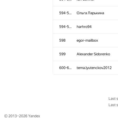
560-561
eqx11
594-597
Ольга Ларькина
562-563
w.z. x
594-597
harhro94
562-563
DemonDZR
598
egor-mailbox
564-565
YaKostin2010
599
Alexander Sidorenko
564-565
mironovichsa
600-601
tema.lyutenckov2012
566
Олег Ивашов
567
andrew-kc111
Last 
Last 
568
jimrondo
© 2013–2026
Yandex