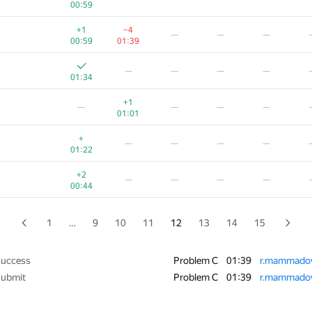
00:59
+
−2
−1
—
—
+1
−4
—
—
—
00:47
01:35
01:34
00:59
01:39
+1
—
—
—
—
—
—
—
—
00:28
01:34
+
—
—
—
—
+1
—
—
—
—
00:48
01:01
+
—
—
—
—
+
—
—
—
—
00:49
01:22
+
—
—
—
—
+2
—
—
—
—
00:49
00:44
+
−4
—
—
—
00:50
01:32
1
…
9
10
11
12
13
14
15
+
−3
—
—
—
00:51
01:39
success
Problem C
01:39
r.mammado
submit
Problem C
01:39
r.mammado
+1
—
—
—
—
00:32