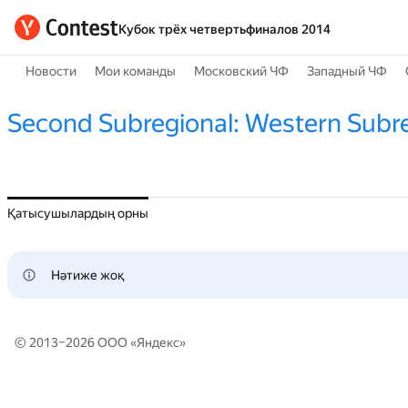
Кубок трёх четвертьфиналов 2014
Новости
Мои команды
Московский ЧФ
Западный ЧФ
Second Subregional: Western Subr
Қатысушылардың орны
Нәтиже жоқ
© 2013–2026 ООО «
Яндекс
»