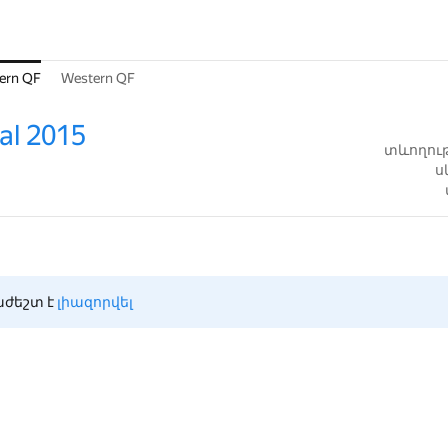
ern QF
Western QF
al 2015
տևողութ
ս
ժեշտ է 
լիազորվել