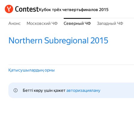
Кубок трёх четвертьфиналов 2015
Анонс
Московский ЧФ
Северный ЧФ
Западный ЧФ
Northern Subregional 2015
Қатысушылардың орны
Бетті көру үшін қажет 
авторизациялану